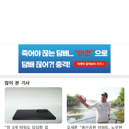
많이 본 기사
"창 3개 띄워도 답답함 없
오세훈 "용산공원 아파트, 노무현