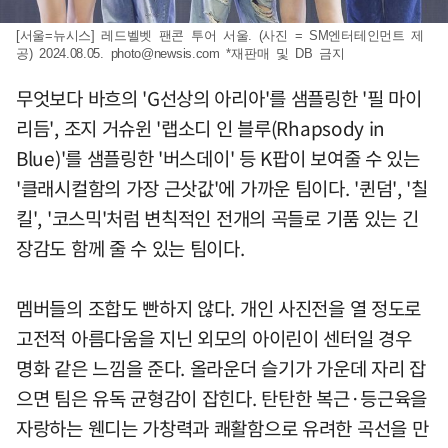
[서울=뉴시스] 레드벨벳 팬콘 투어 서울. (사진 = SM엔터테인먼트 제
공) 2024.08.05.
photo@newsis.com
*재판매 및 DB 금지
무엇보다 바흐의 'G선상의 아리아'를 샘플링한 '필 마이
리듬', 조지 거슈윈 '랩소디 인 블루(Rhapsody in
Blue)'를 샘플링한 '버스데이' 등 K팝이 보여줄 수 있는
'클래시컬함의 가장 근삿값'에 가까운 팀이다. '퀸덤', '칠
킬', '코스믹'처럼 변칙적인 전개의 곡들로 기품 있는 긴
장감도 함께 줄 수 있는 팀이다.
멤버들의 조합도 빤하지 않다. 개인 사진전을 열 정도로
고전적 아름다움을 지닌 외모의 아이린이 센터일 경우
명화 같은 느낌을 준다. 올라운더 슬기가 가운데 자리 잡
으면 팀은 유독 균형감이 잡힌다. 탄탄한 복근·등근육을
자랑하는 웬디는 가창력과 쾌활함으로 유려한 곡선을 만