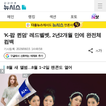
메인
랭킹
섹션
포토
'K-팝 퀸덤' 레드벨벳, 2년2개월 만에 완전체
컴백
기사등록
2026/06/15 14:48:58
가
가
구글에서 선호하는 매체로 추가
8월 새 앨범…8월 1~2일 팬콘도 열어
X