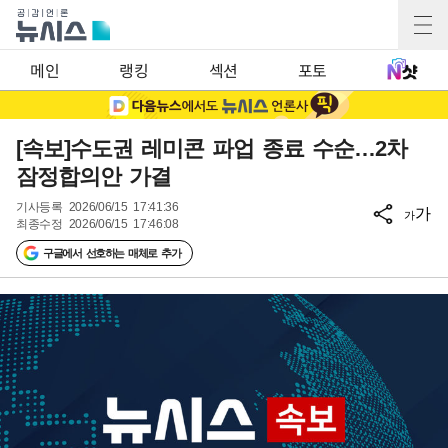
메인
랭킹
섹션
포토
[속보]수도권 레미콘 파업 종료 수순…2차
잠정합의안 가결
기사등록
2026/06/15 17:41:36
가
가
최종수정
2026/06/15 17:46:08
구글에서 선호하는 매체로 추가