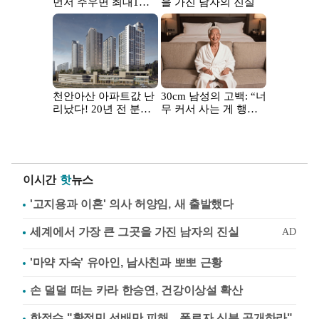
이시간
핫
뉴스
'고지용과 이혼' 의사 허양임, 새 출발했다
'마약 자숙' 유아인, 남사친과 뽀뽀 근황
손 덜덜 떠는 카라 한승연, 건강이상설 확산
한정수 "황정민 선배만 피해…폭로자 신분 공개하라"