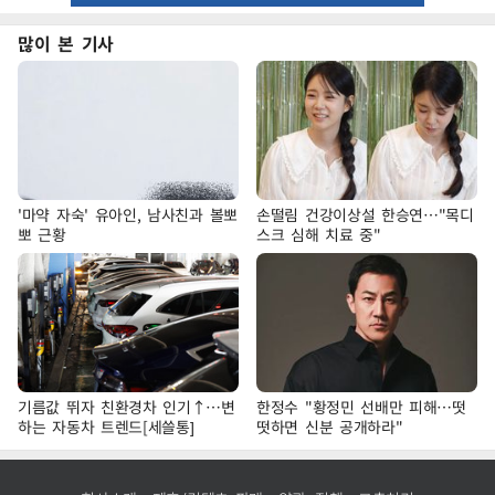
많이 본 기사
'마약 자숙' 유아인, 남사친과 볼뽀
손떨림 건강이상설 한승연…"목디
뽀 근황
스크 심해 치료 중"
기름값 뛰자 친환경차 인기↑…변
한정수 "황정민 선배만 피해…떳
하는 자동차 트렌드[세쓸통]
떳하면 신분 공개하라"