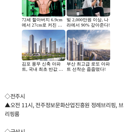
◇전주시
▲오전 11시, 전주정보문화산업진흥원 정례브리핑, 브
리핑룸
◇군산시