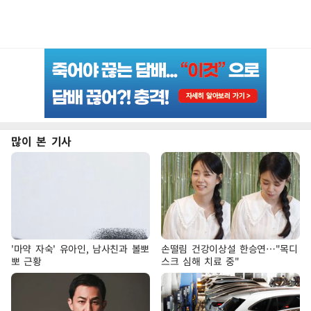
많이 본 기사
'마약 자숙' 유아인, 남사친과 볼뽀
손떨림 건강이상설 한승연…"목디
뽀 근황
스크 심해 치료 중"