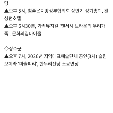
당
▲오후 5시, 참좋은지방정부협의회 상반기 정기총회, 켄
싱턴호텔
▲오후 6시30분, 가족뮤지컬 '앤서시 브라운의 우리가
족', 문화의집마이홀
◇장수군
▲오후 7시, 2026년 지역대표예술단체 공연(3차) 슬림
오페라 '마술피리', 한누리전당 소공연장