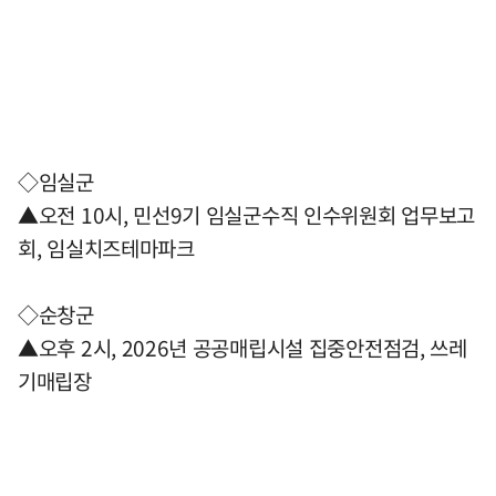
◇임실군
▲오전 10시, 민선9기 임실군수직 인수위원회 업무보고
회, 임실치즈테마파크
◇순창군
▲오후 2시, 2026년 공공매립시설 집중안전점검, 쓰레
기매립장