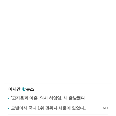
이시간
핫
뉴스
'고지용과 이혼' 의사 허양임, 새 출발했다