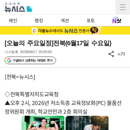
메인
랭킹
섹션
포토
[오늘의 주요일정]전북(6월17일 수요일)
기사등록
2026/06/17 05:00:00
가
가
구글에서 선호하는 매체로 추가
[전북=뉴시스]
◇전북특별자치도교육청
▲오후 2시, 2026년 저소득층 교육정보화(PC) 물품선
정위원회 개최, 학교안전과 2층 회의실