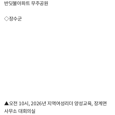
반딧불아파트 무주공원
◇장수군
▲오전 10시, 2026년 지역여성리더 양성교육, 장계면
사무소 대회의실