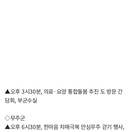
▲오후 3시30분, 의료·요양 통합돌봄 추진 도 방문 간
담회, 부군수실
◇무주군
▲오후 6시30분, 한마음 치매극복 안심무주 걷기 행사,