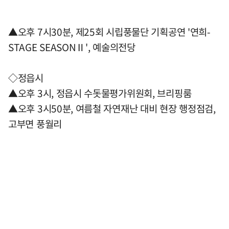
▲오후 7시30분, 제25회 시립풍물단 기획공연 '연희-
STAGE SEASONⅡ', 예술의전당
◇정읍시
▲오후 3시, 정읍시 수돗물평가위원회, 브리핑룸
▲오후 3시50분, 여름철 자연재난 대비 현장 행정점검,
고부면 풍월리