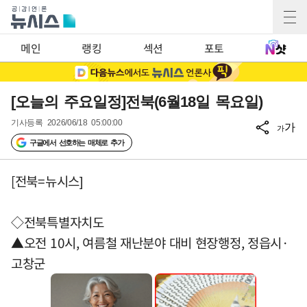
메인
랭킹
섹션
포토
[오늘의 주요일정]전북(6월18일 목요일)
기사등록
2026/06/18 05:00:00
가
가
구글에서 선호하는 매체로 추가
[전북=뉴시스]
◇전북특별자치도
▲오전 10시, 여름철 재난분야 대비 현장행정, 정읍시·
고창군