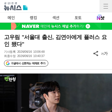
메인
랭킹
섹션
포토
고우림 "서울대 출신, 김연아에게 플러스 요
인 됐다"
기사등록
2026/06/16 10:06:48
가
가
최종수정
2026/06/16 10:40:37
구글에서 선호하는 매체로 추가