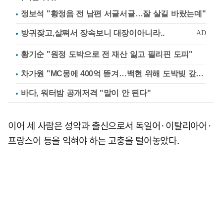
정보석 "황정음 전 남편 서글서글…잘 살길 바랐는데"
황기순 "원정 도박으로 전 재산 잃고 필리핀 도피"
차가원 "MC몽에 400억 뜯겨…백현 위해 도박빚 갚아줘"
바다, 워터밤 공개저격 "말이 안 된다"
이어 세 사람은 성악과 출신으로서 독일어·이탈리아어·
프랑스어 등을 익혀야 하는 고충을 털어놓았다.