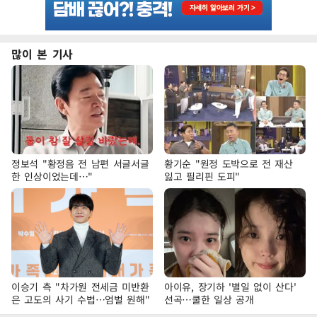
많이 본 기사
정보석 "황정음 전 남편 서글서글
황기순 "원정 도박으로 전 재산
한 인상이었는데…"
잃고 필리핀 도피"
이승기 측 "차가원 전세금 미반환
아이유, 장기하 '별일 없이 산다'
은 고도의 사기 수법…엄벌 원해"
선곡…쿨한 일상 공개