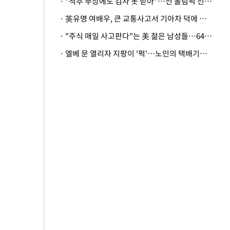
· "척추 부상에도 검사 못 받아"…전 올림픽 선수, 美봅슬레이협회 상대 소송
· 英유명 여배우, 큰 교통사고서 기아차 덕에 살았다
· "주식 매일 사고판다"는 美 젊은 남성들…64%가 "나는 인생의 패배자“
· 엘베 문 열리자 지팡이 '퍽'…노인의 택배기사 폭행 이유