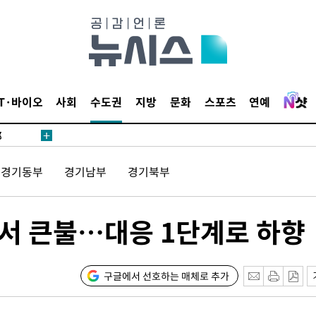
·서미화·
IT·바이오
사회
수도권
지방
문화
스포츠
연예
1위… 정
鄭
위해 뛸
경기동부
경기남부
경기북부
승리
내일날씨]
원해 아틀
서 큰불…대응 1단계로 하향
구글에서 선호하는 매체로 추가