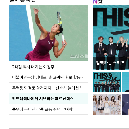
컴백하는 스키즈
이번주 국회에는 무
2타점 적시타 치는 이정후
더불어민주당 당대표·최고위원 후보 합동연설회
주택용지 검토 알려지자... 신속히 늘어선 '근조화환'
안드레예바에게 서브하는 페르난데스
폭우에 무너진 강릉 교동 주택 담벼락