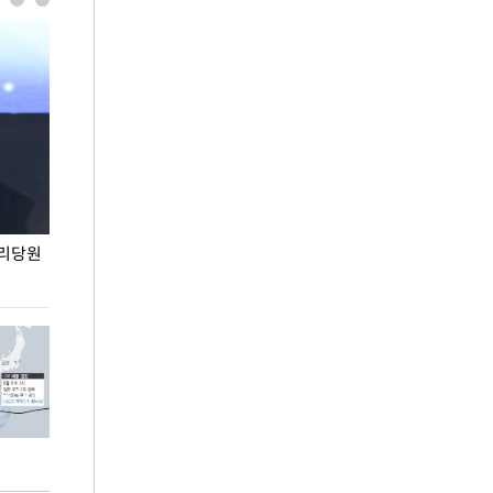
권리당원
무더위 잊는 도심형 여름 축제 '2026 서울 바캉스
용산어린이정원 앞
페스티벌'