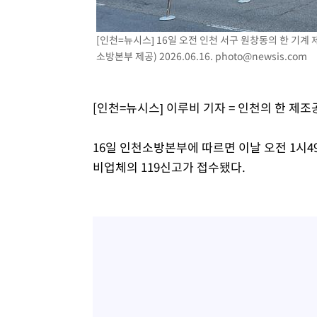
-8147초 전 >
온열질환 사망자 3명 늘어…누적 환자 3000명 돌파
-2092초 전 >
강릉에 시간당 81.4㎜ 물폭탄…도로 잠기고 담벼락 붕괴
[인천=뉴시스] 16일 오전 인천 서구 원창동의 한 기계
소방본부 제공) 2026.06.16.
photo@newsis.com
30분 전 >
백운산서 80년근 천종산삼 9뿌리 발견…감정가 1.3억원
1시간 전 >
선재도서 해루질 나섰다 실종 60대, 닷새 만에 숨진 채 발견
1시간 전 >
남자 농구, 나고야 아시안게임서 '홈팀' 일본과 한일전
[인천=뉴시스] 이루비 기자 = 인천의 한 제
1시간 전 >
여수 오동도 해상서 모터보트 전복…1명 사망·1명 실종
3시간 전 >
극한폭염 한풀 꺾이지만…'낮 최고 35도' 무더위, 열대야 계
16일 인천소방본부에 따르면 이날 오전 1시
날씨]
3시간 전 >
축구협회 "압수수색·성접대 논란 사과…쇄신의 기회로 삼겠
비업체의 119신고가 접수됐다.
4시간 전 >
[속보]'압수수색·성접대 논란' 축구협회 "실망과 걱정 안겨드
7시간 전 >
'최고 37도' 폭염 지속…강원동해안 최대 150㎜ 비
9시간 전 >
[속보]뉴욕증시 상승 마감…S&P 0.6% 나스닥 1.3%↑