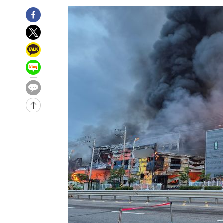
1시간 전 >
남자 농구, 나고야 아시안게임서 '홈팀' 일본과 한일전
1시간 전 >
여수 오동도 해상서 모터보트 전복…1명 사망·1명 실종
3시간 전 >
극한폭염 한풀 꺾이지만…'낮 최고 35도' 무더위, 열대야 계
날씨]
3시간 전 >
축구협회 "압수수색·성접대 논란 사과…쇄신의 기회로 삼겠
4시간 전 >
[속보]'압수수색·성접대 논란' 축구협회 "실망과 걱정 안겨드
7시간 전 >
'최고 37도' 폭염 지속…강원동해안 최대 150㎜ 비
9시간 전 >
[속보]뉴욕증시 상승 마감…S&P 0.6% 나스닥 1.3%↑
-26601초 전 >
이란 "호르무즈 재개방 합의 근접…美 배상 선행돼야"
-17648초 전 >
[속보]與최고위원 제주·인천 순회경선…박선원·최민희
한민수·김용 순
-17601초 전 >
[속보]김민석, 與 전대 당원투표 누적 득표율 45.42%로 
청래 44.56%
-16883초 전 >
[속보]與 대표 경선 제주·인천 당원투표…金 47.75%·
42.08%·宋 10.17%
-16417초 전 >
이강인 "아틀레티코 이적 기뻐…등번호 7번 의미보단 팀 
것"
-16352초 전 >
[속보]與 당대표 경선, 제주·인천 권리당원 투표 김민석 
-10126초 전 >
낮 최고 35도 '무더위'…동해안 시간당 30㎜ '강한 비'[
-9396초 전 >
[속보]이강인 "감독님이 원하는 마음 느꼈고, 많은 트로피 
레티코 이적"
-9178초 전 >
수도권 40도 육박 '펄펄'…동해안 일부 지역엔 호의주의보