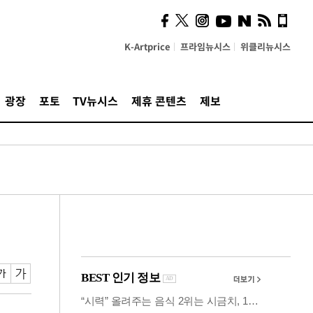
사이 해답 찾았죠"…알을
깨고 나온 '초자아'
K-Artprice
프라임뉴시스
위클리뉴시스
광장
포토
TV뉴시스
제휴 콘텐츠
제보