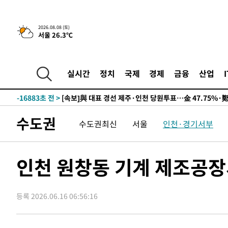
2026.08.08 (토)
서울 26.3℃
9시간 전 >
[속보]뉴욕증시 상승 마감…S&P 0.6% 나스닥 1.3%↑
-26601초 전 >
이란 "호르무즈 재개방 합의 근접…美 배상 선행돼야"
-17648초 전 >
[속보]與최고위원 제주·인천 순회경선…박선원·최민희
실시간
정치
국제
경제
금융
산업
한민수·김용 순
-17601초 전 >
[속보]김민석, 與 전대 당원투표 누적 득표율 45.42%로 
청래 44.56%
-16883초 전 >
[속보]與 대표 경선 제주·인천 당원투표…金 47.75%·
42.08%·宋 10.17%
-16417초 전 >
이강인 "아틀레티코 이적 기뻐…등번호 7번 의미보단 팀 
수도권
수도권최신
서울
인천·경기서부
것"
-16352초 전 >
[속보]與 당대표 경선, 제주·인천 권리당원 투표 김민석 
-10126초 전 >
낮 최고 35도 '무더위'…동해안 시간당 30㎜ '강한 비'[
-9396초 전 >
[속보]이강인 "감독님이 원하는 마음 느꼈고, 많은 트로피 
인천 원창동 기계 제조공장
레티코 이적"
-9178초 전 >
수도권 40도 육박 '펄펄'…동해안 일부 지역엔 호의주의보
-8147초 전 >
온열질환 사망자 3명 늘어…누적 환자 3000명 돌파
등록 2026.06.16 06:56:16
-2092초 전 >
강릉에 시간당 81.4㎜ 물폭탄…도로 잠기고 담벼락 붕괴
30분 전 >
백운산서 80년근 천종산삼 9뿌리 발견…감정가 1.3억원
1시간 전 >
선재도서 해루질 나섰다 실종 60대, 닷새 만에 숨진 채 발견