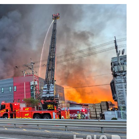
속[다음주
다"
려 죄송"
·서미화·
1위… 정
鄭
위해 뛸
승리
내일날씨]
원해 아틀