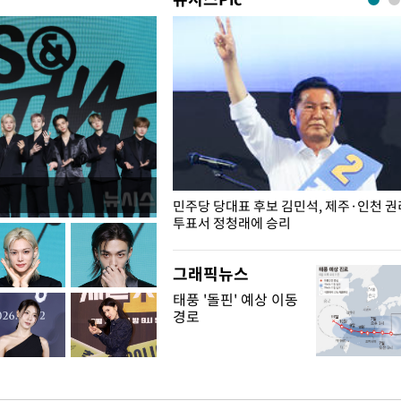
슨 일이? [뉴시스국회토pic]
민주당 당대표 후보 김민석, 제주·인천 
투표서 정청래에 승리
그래픽뉴스
태풍 '돌핀' 예상 이동
경로