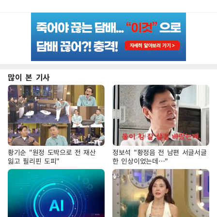
많이 본 기사
황기순 "원정 도박으로 전 재산
정보석 "황정음 전 남편 서글서글
잃고 필리핀 도피"
한 인상이었는데…"