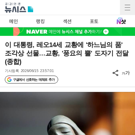
메인
랭킹
섹션
포토
이 대통령, 레오14세 교황에 '하느님의 품'
조각상 선물…교황, '풍요의 뿔' 도자기 전달
(종합)
기사등록
2026/06/15 23:57:01
가
가
구글에서 선호하는 매체로 추가