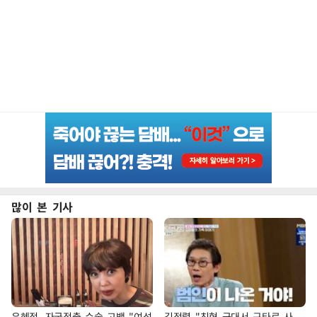
많이 본 기사
유혜정, 자궁적출 수술 고백 "여성
김정렬 "친형 군대서 구타로 사