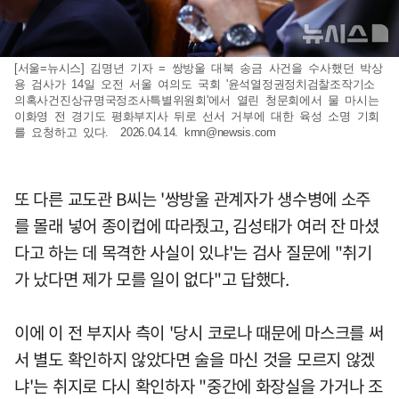
[서울=뉴시스] 김명년 기자 = 쌍방울 대북 송금 사건을 수사했던 박상
용 검사가 14일 오전 서울 여의도 국회 '윤석열정권정치검찰조작기소
의혹사건진상규명국정조사특별위원회'에서 열린 청문회에서 물 마시는
이화영 전 경기도 평화부지사 뒤로 선서 거부에 대한 육성 소명 기회
를 요청하고 있다. 2026.04.14.
kmn@newsis.com
또 다른 교도관 B씨는 '쌍방울 관계자가 생수병에 소주
를 몰래 넣어 종이컵에 따라줬고, 김성태가 여러 잔 마셨
다고 하는 데 목격한 사실이 있냐'는 검사 질문에 "취기
가 났다면 제가 모를 일이 없다"고 답했다.
이에 이 전 부지사 측이 '당시 코로나 때문에 마스크를 써
서 별도 확인하지 않았다면 술을 마신 것을 모르지 않겠
냐'는 취지로 다시 확인하자 "중간에 화장실을 가거나 조