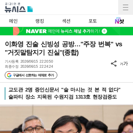
메인
랭킹
섹션
포토
이화영 진술 신빙성 공방…"주장 번복" vs
"거짓말탐지기 진실"(종합)
기사등록
2026/06/15 22:20:50
가
가
최종수정
2026/06/15 22:24:24
구글에서 선호하는 매체로 추가
교도관 2명 증인신문서 "술 마시는 것 본 적 없다"
술파티 장소 지목된 수원지검 1313호 현장검증도