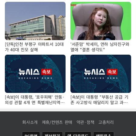
[단독]인천 부평구 아파트서 10대
'서준맘' 박세미, 연하 남자친구와
가 40대 친모 살해
열애 "결혼 생각도"
[속보]이 대통령, '호우피해' 안동·
[속보]이 대통령 "부동산 공급 기
의성 관할 4개 면 특별재난지역
존 사고방식 매달리지 말고 과감
선포
히 실천"
회사소개
제휴/컨텐츠 판매
약관·정책
고충처리