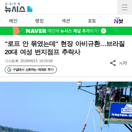
메인
랭킹
섹션
포토
"로프 안 묶였는데" 현장 아비규환…브라질
20대 여성 번지점프 추락사
기사등록
2026/06/15 16:20:08
가
가
구글에서 선호하는 매체로 추가