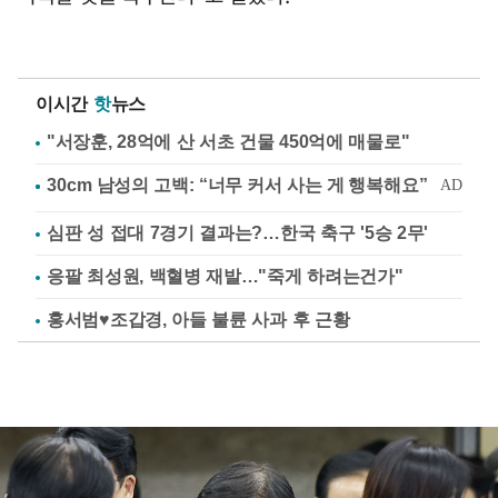
이시간
핫
뉴스
"서장훈, 28억에 산 서초 건물 450억에 매물로"
심판 성 접대 7경기 결과는?…한국 축구 '5승 2무'
응팔 최성원, 백혈병 재발…"죽게 하려는건가"
홍서범♥조갑경, 아들 불륜 사과 후 근황