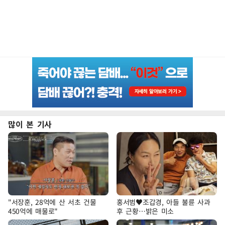
많이 본 기사
"서장훈, 28억에 산 서초 건물
홍서범♥조갑경, 아들 불륜 사과
450억에 매물로"
후 근황…밝은 미소