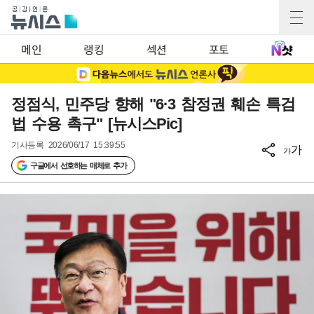
메인
랭킹
섹션
포토
정점식, 민주당 향해 "6·3 참정권 훼손 특검
법 수용 촉구" [뉴시스Pic]
기사등록
2026/06/17 15:39:55
가
가
구글에서 선호하는 매체로 추가