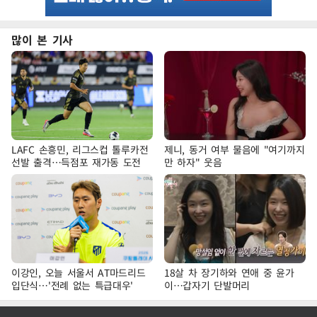
많이 본 기사
LAFC 손흥민, 리그스컵 톨루카전
제니, 동거 여부 물음에 "여기까지
선발 출격…득점포 재가동 도전
만 하자" 웃음
이강인, 오늘 서울서 AT마드리드
18살 차 장기하와 연애 중 윤가
입단식…'전례 없는 특급대우'
이…갑자기 단발머리