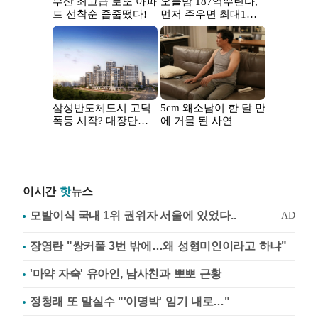
이시간
핫
뉴스
장영란 "쌍커풀 3번 밖에…왜 성형미인이라고 하냐"
'마약 자숙' 유아인, 남사친과 뽀뽀 근황
정청래 또 말실수 "'이명박' 임기 내로…"