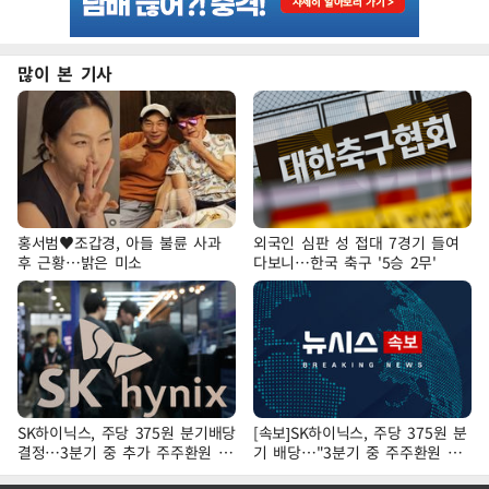
많이 본 기사
홍서범♥조갑경, 아들 불륜 사과
외국인 심판 성 접대 7경기 들여
후 근황…밝은 미소
다보니…한국 축구 '5승 2무'
SK하이닉스, 주당 375원 분기배당
[속보]SK하이닉스, 주당 375원 분
결정…3분기 중 추가 주주환원 발
기 배당…"3분기 중 주주환원 방
표
안 확정"