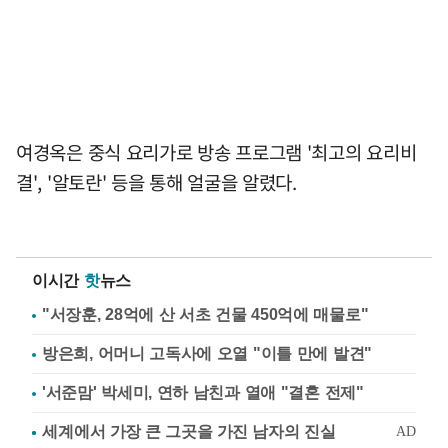
여경옥은 중식 요리가로 방송 프로그램 '최고의 요리비
결', '알토란' 등을 통해 얼굴을 알렸다.
이시간
핫
뉴스
"서장훈, 28억에 산 서초 건물 450억에 매물로"
방은희, 어머니 고독사에 오열 "이틀 만에 발견"
'서준맘' 박세미, 연하 남친과 열애 "결혼 전제"