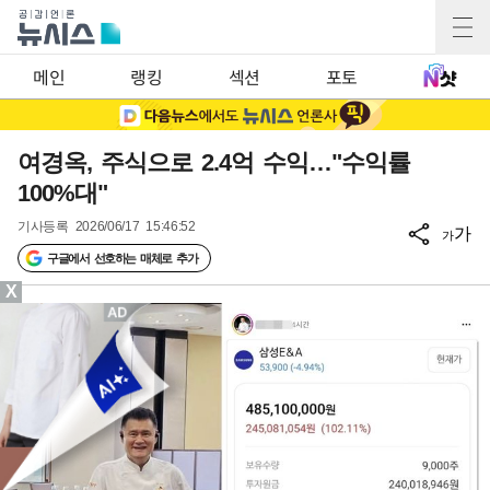
메인
랭킹
섹션
포토
여경옥, 주식으로 2.4억 수익…"수익률
100%대"
기사등록
2026/06/17 15:46:52
가
가
구글에서 선호하는 매체로 추가
X