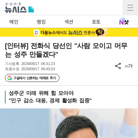
메인
랭킹
섹션
포토
[인터뷰] 전화식 당선인 "사람 모이고 머무
는 성주 만들겠다"
기사등록
2026/06/17 06:31:23
가
가
최종수정
2026/06/17 06:40:24
구글에서 선호하는 매체로 추가
성주군 미래 위해 힘 모아야
"인구 감소 대응, 경제 활성화 집중"