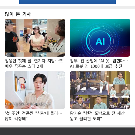
많이 본 기사
정웅인 첫째 딸, 연기자 지망…또
정부, 전 산업에 'AI 옷' 입힌다…
배우 꿈꾸는 스타 2세
AI 로봇 연 1000대 보급 추진
'첫 주연' 정준원 "심판대 올라…
황기순 "원정 도박으로 전 재산
많이 걱정돼"
잃고 필리핀 도피"