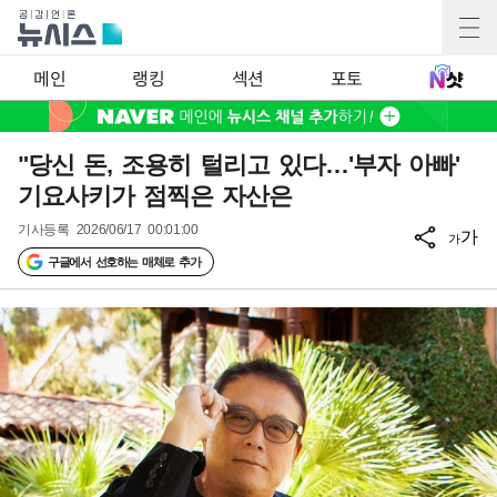
메인
랭킹
섹션
포토
"당신 돈, 조용히 털리고 있다…'부자 아빠'
기요사키가 점찍은 자산은
기사등록
2026/06/17 00:01:00
가
가
구글에서 선호하는 매체로 추가