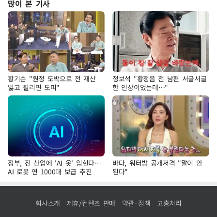
많이 본 기사
황기순 "원정 도박으로 전 재산
정보석 "황정음 전 남편 서글서글
잃고 필리핀 도피"
한 인상이었는데…"
정부, 전 산업에 'AI 옷' 입힌다…
바다, 워터밤 공개저격 "말이 안
AI 로봇 연 1000대 보급 추진
된다"
회사소개
제휴/컨텐츠 판매
약관·정책
고충처리