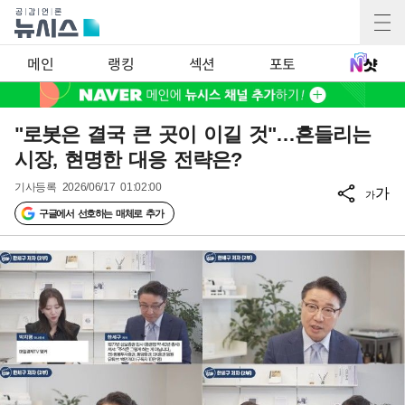
메인
랭킹
섹션
포토
"로봇은 결국 큰 곳이 이길 것"…흔들리는
시장, 현명한 대응 전략은?
기사등록
2026/06/17 01:02:00
가
가
구글에서 선호하는 매체로 추가