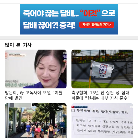
많이 본 기사
방은희, 母 고독사에 오열 "이틀
축구협회, 15년 전 심판 성 접대
만에 발견"
파문에 "현재는 내부 지침 준수"