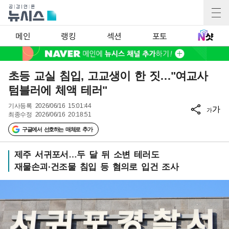
메인
랭킹
섹션
포토
초등 교실 침입, 고교생이 한 짓…"여교사
텀블러에 체액 테러"
기사등록
2026/06/16 15:01:44
가
가
최종수정
2026/06/16 20:18:51
구글에서 선호하는 매체로 추가
제주 서귀포서…두 달 뒤 소변 테러도
재물손괴·건조물 침입 등 혐의로 입건 조사