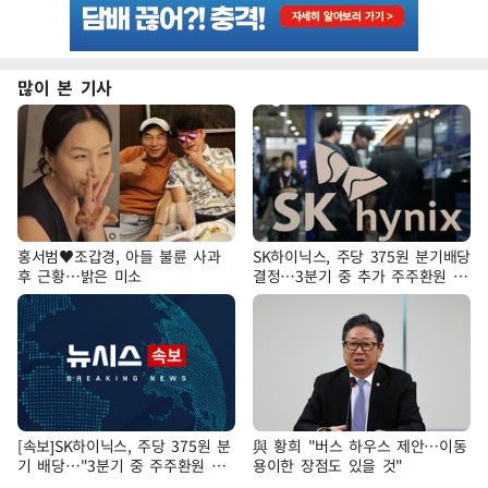
많이 본 기사
홍서범♥조갑경, 아들 불륜 사과
SK하이닉스, 주당 375원 분기배당
후 근황…밝은 미소
결정…3분기 중 추가 주주환원 발
표
[속보]SK하이닉스, 주당 375원 분
與 황희 "버스 하우스 제안…이동
기 배당…"3분기 중 주주환원 방
용이한 장점도 있을 것"
안 확정"