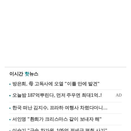
이시간
핫
뉴스
방은희, 母 고독사에 오열 "이틀 만에 발견"
한국 떠난 김지수, 프라하 여행사 차렸다더니…
서인영 "환희가 크리스마스 같이 보내자 해"
이승기 "구속 차가원, 105억 전세금 편취 사기"