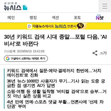
메인
랭킹
섹션
포토
30년 키워드 검색 시대 종말…포털 다음, 'AI
비서'로 바뀐다
기사등록
2026/06/16 16:41:08
가
가
구글에서 선호하는 매체로 추가
키워드 검색에서 질문·예약·결제까지 한번에…'서치
에이전트'로 진화
36년 뉴스·1000만 사용자가 무기…기사 읽는 도중 궁
금한 점 생기면 AI가 답변
쇼핑·여행 등 생활 밀착형 '버티컬 검색'으로 승부…거
짓 아닌 실존 상품 비교
4년 만에 연예·스포츠 댓글 부활…언론사에 '선제 차
단권' 부여