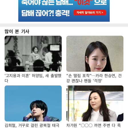
많이 본 기사
'고지용과 이혼' 허양임, 새 출발했
"손 떨림 포착"…카라 한승연, 건
다
강 괜찮나 팬들 '걱정'
김희철, 거꾸로 걸린 광복절 태극
차가원 "○○○ 까면 주변 다 죽