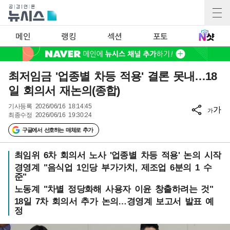
메인
랭킹
섹션
포토
최저임금 '업종별 차등 적용' 결론 못내…18
일 회의서 재논의(종합)
기사등록
2026/06/16 18:14:45
가
가
최종수정
2026/06/16 19:30:24
구글에서 선호하는 매체로 추가
최임위 6차 회의서 노사 '업종별 차등 적용' 논의 시작
경영계 "음식업 1인당 부가가치, 제조업 6분의 1 수
준"
노동계 "차별 정당화해 사용자 이윤 창출하려는 것"
18일 7차 회의서 추가 논의…경영계 보고서 발표 예
정