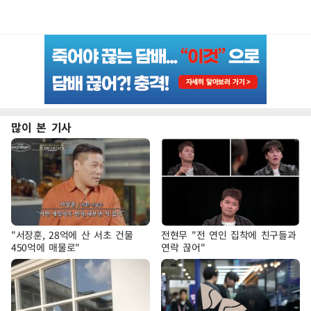
많이 본 기사
"서장훈, 28억에 산 서초 건물
전현무 "전 연인 집착에 친구들과
450억에 매물로"
연락 끊어"