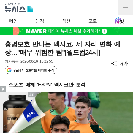
메인
랭킹
섹션
포토
홍명보호 만나는 멕시코, 세 자리 변화 예
상…"매우 위험한 팀"[월드컵24시]
기사등록
2026/06/16 15:22:55
가
가
구글에서 선호하는 매체로 추가
스포츠 매체 'ESPN' 멕시코판 분석
X