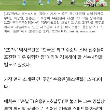
[사포판(멕시코)=뉴시스] 김명년 기자 = 축구 국가대표팀 설영우(왼쪽
부터), 이강인, 손흥민, 이재성이 14일(현지 시간) 멕시코를 상대로한
2026 국제축구연맹(FIFA) 북중미월드컵 조별리그 A조 2차전을 앞두고
멕시코 과달라하라 인근 사포판에 위치한 베이스캠프 훈련장 치바스
바예 베르데에서 훈련하고 있다. 2026.06.15.
kmn@newsis.com
'ESPN' 멕시코판은 "한국은 최고 수준의 스타 선수들이
포진한 매우 위험한 팀"이라며 경계해야 할 선수 4명을
별도로 짚었다.
가장 먼저 소개된 건 '주장' 손흥민(로스앤젤레스FC)이
다.
매체는 "'손날두(손흥민+호날두)'로 불리는 그는 명실상
부한 최전방 공격수로, 뛰어난 기술과 스피드를 자랑한