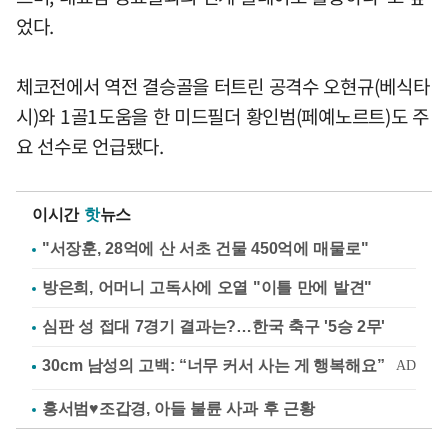
었다.
체코전에서 역전 결승골을 터트린 공격수 오현규(베식타
시)와 1골1도움을 한 미드필더 황인범(페예노르트)도 주
요 선수로 언급됐다.
이시간
핫
뉴스
"서장훈, 28억에 산 서초 건물 450억에 매물로"
방은희, 어머니 고독사에 오열 "이틀 만에 발견"
심판 성 접대 7경기 결과는?…한국 축구 '5승 2무'
홍서범♥조갑경, 아들 불륜 사과 후 근황