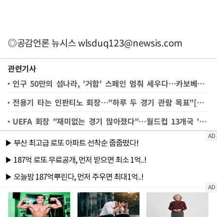
◎공감언론 뉴시스
wlsduq123@newsis.com
관련기사
인구 50만의 섬나라, '거함' 스페인 멈춰 세우다…카보베르데의 기적[월드컵24시]
전용기 타는 인판티노 회장…"하루 두 경기 관람 목표"[월드컵24시]
UEFA 회장 "재미없는 경기 많아졌다"…월드컵 13개국 '반발'[월드컵24시]