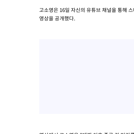
-17581초 전 >
서울 낮 39도 '폭염중대경보'…40도 관측 가능성도
고소영은 16일 자신의 유튜브 채널을 통해 
-14943초 전 >
미 워싱턴주 스포캔 시의 통제불능 3개 산불, 방화선 일부
영상을 공개했다.
-7116초 전 >
[속보] 호르무즈 해협 이란-오만 협상 기대속 뉴욕증시 혼조
우 0.49%↑
-5471초 전 >
[속보] 이란 대통령 "지금 최고지도자와 소통하기가 매우 
임 3년 인터뷰
2시간 전 >
[속보] "이란-오만, 호르무즈 해협 통행 항로 합의" 이란 외