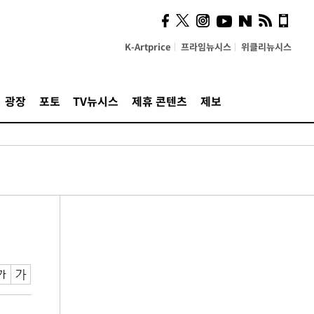
K-Artprice
프라임뉴시스
위클리뉴시스
광장
포토
TV뉴시스
제휴 콘텐츠
제보