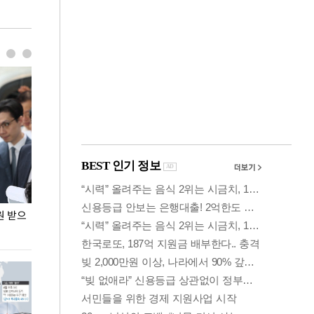
원 받으
정동영, 조현 '이상주의' 발언에 "이상이 있어야
장동혁 "李 대
현실 바꿔"
하다"