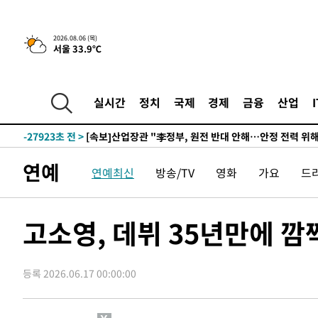
2026.08.06 (목)
서울 33.9℃
2시간 전 >
[속보] "이란-오만, 호르무즈 해협 통행 항로 합의" 이란 외
-31788초 전 >
내일까지 39도 '펄펄'…기상청 "태풍 지나며 폭염 잠시 
-31425초 전 >
트럼프, 한국계 진보 주지사 후보 맹공…"공산주의가 최대
실시간
정치
국제
경제
금융
산업
-31403초 전 >
"美간섭에 합의 지연"…트럼프, '이란 호르무즈 통제권'
-27923초 전 >
[속보]산업장관 "李정부, 원전 반대 안해…안정 전력 위
-26620초 전 >
[속보]경찰, '홍명보 선임 논란' 대한축구협회·축구회관 
연예
연예최신
방송/TV
영화
가요
드
색
-26007초 전 >
[속보]산업장관 "美무역법 제301조 과잉생산 결과 발표 8
상
-25800초 전 >
[속보]코스피 매도사이드카 발동…4%대 급락
-25072초 전 >
[속보]전남광주 초대 시민추천 부시장에 백승주·윤난실
고소영, 데뷔 35년만에 깜
-22633초 전 >
서울 열대야 15일째 지속…비공식 '초열대야' 30도 넘어
-21200초 전 >
[속보]코스닥, 2.15포인트(0.27%) 내린 797.44 출발
등록 2026.06.17 00:00:00
-21183초 전 >
[속보]코스피, 119.51포인트(1.81%) 내린 6478.75 개
-17630초 전 >
6월 경상수지 497.3억 달러…두 달 연속 사상 최대
-17581초 전 >
서울 낮 39도 '폭염중대경보'…40도 관측 가능성도