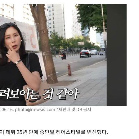
 구축
 마감 다
어려워" 취
무부 대변인
꺾인다"
 위협"
 수용할까
해 불가피"
등 압수수
월 중 예
06.16.
photo@newsis.com
*재판매 및 DB 금지
장
)이 데뷔 35년 만에 중단발 헤어스타일로 변신했다.