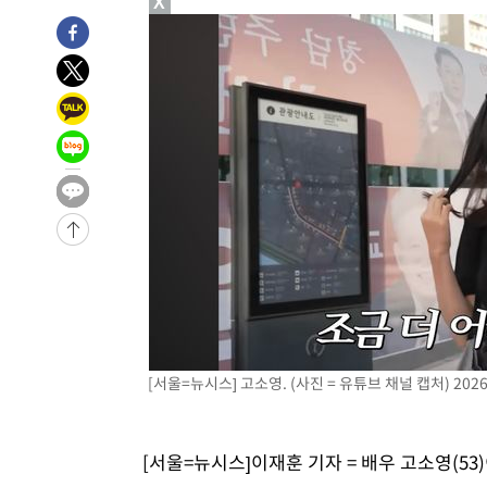
X
-14943초 전 >
미 워싱턴주 스포캔 시의 통제불능 3개 산불, 방화선 일부
-7116초 전 >
[속보] 호르무즈 해협 이란-오만 협상 기대속 뉴욕증시 혼조
우 0.49%↑
-5471초 전 >
[속보] 이란 대통령 "지금 최고지도자와 소통하기가 매우 
임 3년 인터뷰
2시간 전 >
[속보] "이란-오만, 호르무즈 해협 통행 항로 합의" 이란 외
-31788초 전 >
내일까지 39도 '펄펄'…기상청 "태풍 지나며 폭염 잠시 
-31425초 전 >
트럼프, 한국계 진보 주지사 후보 맹공…"공산주의가 최대
-31403초 전 >
"美간섭에 합의 지연"…트럼프, '이란 호르무즈 통제권'
-27923초 전 >
[속보]산업장관 "李정부, 원전 반대 안해…안정 전력 위
-26620초 전 >
[속보]경찰, '홍명보 선임 논란' 대한축구협회·축구회관 
색
-26007초 전 >
[속보]산업장관 "美무역법 제301조 과잉생산 결과 발표 8
상
-25800초 전 >
[속보]코스피 매도사이드카 발동…4%대 급락
-25072초 전 >
[속보]전남광주 초대 시민추천 부시장에 백승주·윤난실
[서울=뉴시스] 고소영. (사진 = 유튜브 채널 캡처) 2026.
-22633초 전 >
서울 열대야 15일째 지속…비공식 '초열대야' 30도 넘어
-21200초 전 >
[속보]코스닥, 2.15포인트(0.27%) 내린 797.44 출발
-21183초 전 >
[속보]코스피, 119.51포인트(1.81%) 내린 6478.75 개
[서울=뉴시스]이재훈 기자 = 배우 고소영(53
-17630초 전 >
6월 경상수지 497.3억 달러…두 달 연속 사상 최대