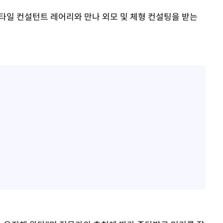
정부, 전 산업에 'AI 옷' 입
1
다…AI 로봇 연 1000대 보
스타일 컨설턴트 레어리와 만나 외모 및 체형 컨설팅을 받는
추진
 구축
황기순 "원정 도박으로 전
2
 마감 다
도피"
어려워" 취
최준희, 또 성형수술 예고 
3
무부 대변인
바다, 워터밤 공개저격 "말
4
[속보]산업장관 "李정부,
5
정 전력 위해 불가피"
美, 엔화 방어하며 원화도
6
정 '우군' 되나
고속도로서 화물차 낙하물
7
동승자 사망