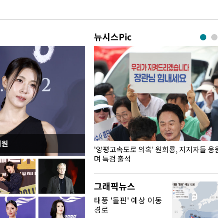
뉴시스Pic
지원
"수사·기소 분리 관련 대비책 최
'양평고속도로 의혹' 원희룡, 지지자들 응
"
며 특검 출석
그래픽뉴스
태풍 '돌핀' 예상 이동
경로