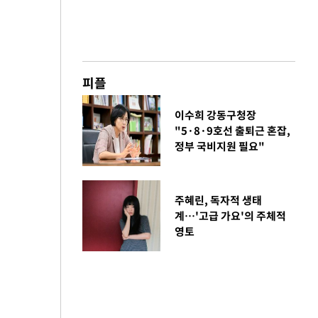
피플
이수희 강동구청장
"5·8·9호선 출퇴근 혼잡,
정부 국비지원 필요"
주혜린, 독자적 생태
계…'고급 가요'의 주체적
영토