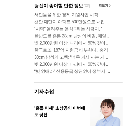
기자수첩
'홈플 피해' 소상공인 이번에
도 뒷전