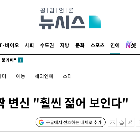
무부 대변인
꺾인다"
 위협"
IT·바이오
사회
수도권
지방
문화
스포츠
연예
 수용할까
해 불가피"
등 압수수
라마
예능
해외연예
스타
월 중 예
짝 변신 "훨씬 젊어 보인다"
장
구글에서 선호하는 매체로 추가