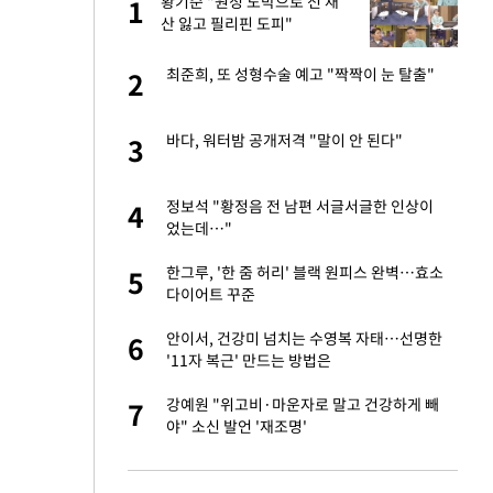
힌
황기순 "원정 도박으로 전 재
1
1
급
산 잃고 필리핀 도피"
 재산 잃고 필리핀
최준희, 또 성형수술 예고 "짝짝이 눈 탈출"
2
2
"짝짝이 눈 탈출"
바다, 워터밤 공개저격 "말이 안 된다"
3
3
이 안 된다"
정보석 "황정음 전 남편 서글서글한 인상이
4
4
었는데…"
 원전 반대 안해…안
한그루, '한 줌 허리' 블랙 원피스 완벽…효소
5
5
다이어트 꾸준
 소환…韓 환율 안
안이서, 건강미 넘치는 수영복 자태…선명한
6
6
'11자 복근' 만드는 방법은
, 들이받은 승합차
강예원 "위고비·마운자로 말고 건강하게 빼
7
7
야" 소신 발언 '재조명'