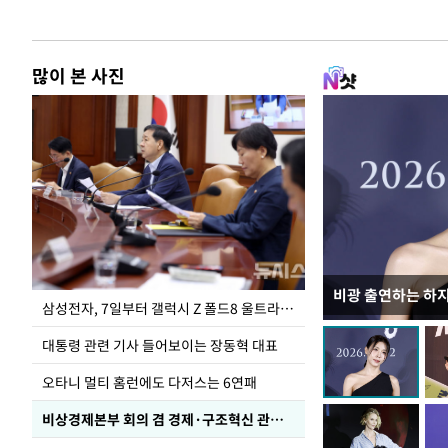
많이 본 사진
비광 출연하는 하
이재명 대통령, 
삼성전자, 7일부터 갤럭시 Z 폴드8 울트라·폴드8·플립8 출시
선 다해 강구해야
대통령 관련 기사 들어보이는 장동혁 대표
오타니 멀티 홈런에도 다저스는 6연패
비상경제본부 회의 겸 경제·구조혁신 관계장관회의