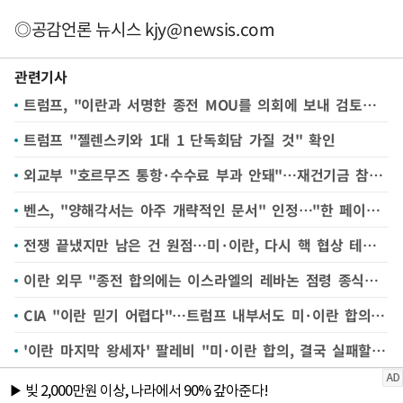
◎공감언론 뉴시스
kjy@newsis.com
관련기사
트럼프, "이란과 서명한 종전 MOU를 의회에 보내 검토받을 생각"
트럼프 "젤렌스키와 1대 1 단독회담 가질 것" 확인
외교부 "호르무즈 통항·수수료 부과 안돼"…재건기금 참여는 미정
벤스, "양해각서는 아주 개략적인 문서" 인정…"한 페이지 반 분량"
전쟁 끝냈지만 남은 건 원점…미·이란, 다시 핵 협상 테이블로
이란 외무 "종전 합의에는 이스라엘의 레바논 점령 종식도 포함"
CIA "이란 믿기 어렵다"…트럼프 내부서도 미·이란 합의 논란
'이란 마지막 왕세자' 팔레비 "미·이란 합의, 결국 실패할 것"