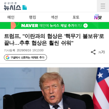
메인
랭킹
섹션
포토
트럼프, "이란과의 협상은 '핵무기 불보유'로
끝나…추후 협상은 훨씬 쉬워"
기사등록
2026/06/16 19:13:00
가
가
구글에서 선호하는 매체로 추가