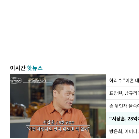
이시간
핫뉴스
하리수 "이혼 
손 묶인채 물속에
"서장훈, 28억
방은희, 어머니 