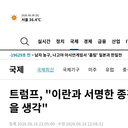
2026.08.08 (토)
서울 36.4℃
2시간 전 >
[속보]뉴욕증시 상승 마감…S&P 0.6% 나스닥 1.3%↑
-28278초 전 >
강릉에 시간당 81.4㎜ 물폭탄…도로 잠기고 담벼락 붕괴
-24385초 전 >
백운산서 80년근 천종산삼 9뿌리 발견…감정가 1.3억원
실시간
정치
국제
경제
금융
산업
-22095초 전 >
선재도서 해루질 나섰다 실종 60대, 닷새 만에 숨진 채 발
-19629초 전 >
남자 농구, 나고야 아시안게임서 '홈팀' 일본과 한일전
-19005초 전 >
여수 오동도 해상서 모터보트 전복…1명 사망·1명 실종
국제
국제최신
국제기구
미주
유럽
중
-15232초 전 >
극한폭염 한풀 꺾이지만…'낮 최고 35도' 무더위, 열대야
주 날씨]
-12250초 전 >
축구협회 "압수수색·성접대 논란 사과…쇄신의 기회로 
-10767초 전 >
[속보]'압수수색·성접대 논란' 축구협회 "실망과 걱정 
트럼프, "이란과 서명한 종
송"
10분 전 >
'최고 37도' 폭염 지속…강원동해안 최대 150㎜ 비
을 생각"
2시간 전 >
[속보]뉴욕증시 상승 마감…S&P 0.6% 나스닥 1.3%↑
-28278초 전 >
강릉에 시간당 81.4㎜ 물폭탄…도로 잠기고 담벼락 붕괴
-24385초 전 >
백운산서 80년근 천종산삼 9뿌리 발견…감정가 1.3억원
등록 2026.06.16 22:05:09
수정 2026.06.16 22:08:32
-22095초 전 >
선재도서 해루질 나섰다 실종 60대, 닷새 만에 숨진 채 발