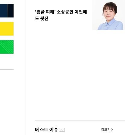
'홈플 피해' 소상공인 이번에
도 뒷전