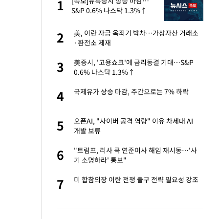
에
[속보]뉴욕증시 상승 마감…
1
1
S&P 0.6% 나스닥 1.3%↑
네"…'폴드8 울트
美, 이란 자금 옥죄기 박차…가상자산 거래소
2
2
·환전소 제재
 노무현·문재인 철
美증시, '고용쇼크'에 금리동결 기대…S&P
3
3
0.6% 나스닥 1.3%↑
S&P 0.6% 나스
국제유가 상승 마감, 주간으로는 7% 하락
4
4
승환·니퍼트가 콕
오픈AI, "사이버 공격 역량" 이유 차세대 AI
5
5
개발 보류
0개 구단, 훈련·휴
"트럼프, 리사 쿡 연준이사 해임 재시동…'사
6
6
 안전 최우선"
기 소명하라' 통보"
차…가상자산 거래소
미 합참의장 이란 전쟁 출구 전략 필요성 강조
7
7