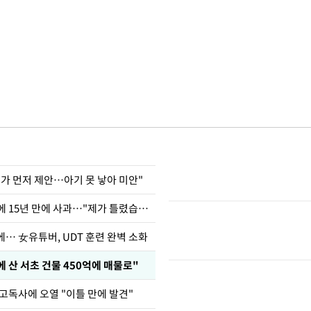
내가 먼저 제안…아기 못 낳아 미안"
표창원, 남규리에 15년 만에 사과…"제가 틀렸습니다"
… 女유튜버, UDT 훈련 완벽 소화
에 산 서초 건물 450억에 매물로"
고독사에 오열 "이틀 만에 발견"