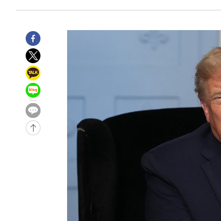
-19629초 전 >
남자 농구, 나고야 아시안게임서 '홈팀' 일본과 한일전
-19005초 전 >
여수 오동도 해상서 모터보트 전복…1명 사망·1명 실종
-15232초 전 >
극한폭염 한풀 꺾이지만…'낮 최고 35도' 무더위, 열대야
주 날씨]
-12250초 전 >
축구협회 "압수수색·성접대 논란 사과…쇄신의 기회로 
-10767초 전 >
[속보]'압수수색·성접대 논란' 축구협회 "실망과 걱정 
송"
10분 전 >
'최고 37도' 폭염 지속…강원동해안 최대 150㎜ 비
2시간 전 >
[속보]뉴욕증시 상승 마감…S&P 0.6% 나스닥 1.3%↑