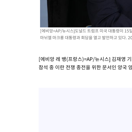
[에비앙=AP/뉴시스]도널드 트럼프 미국 대통령이 15일
마뉘엘 마크롱 대통령과 회담을 열고 발언하고 있다. 2026
[에비앙 레 뱅(프랑스)=AP/뉴시스] 김재영 
참석 중 이란 전쟁 종전을 위한 문서인 양국 