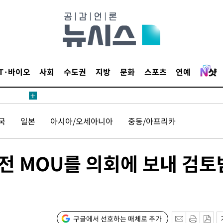
IT·바이오
사회
수도권
지방
문화
스포츠
연예
견
국
일본
아시아/오세아니아
중동/아프리카
 계속[다음
삼겠다"
안겨드려 죄
전 MOU를 의회에 보내 검토
구글에서 선호하는 매체로 추가
견