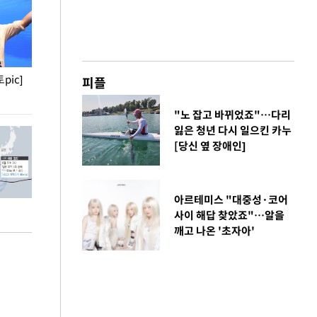
pic]
청와대 일주일
사진으로 보는 
피플
"노 잡고 바뀌었죠"…다리
잃은 청년 다시 일으킨 카누
[당신 옆 장애인]
아르테미스 "대중성·코어
사이 해답 찾았죠"…알을
깨고 나온 '초자아'