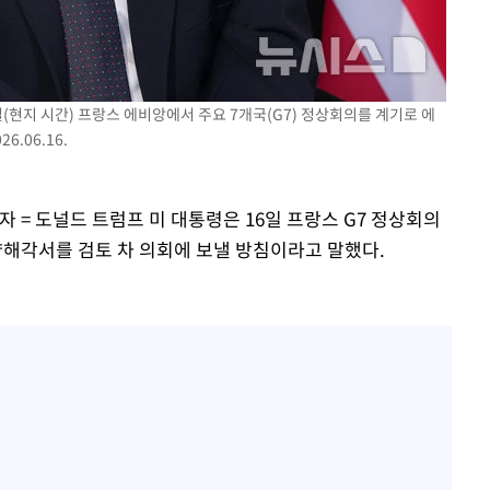
표창원, 남규리에 15년 만
1
사과…"제가 틀렸습니다"
"창 3개 띄워도 답답함 없
2
라', 일주일 써보니
(현지 시간) 프랑스 에비앙에서 주요 7개국(G7) 정상회의를 계기로 에
.06.16.
오세훈 "용산공원 아파트,
3
학 뒤집는 것"
[속보]뉴욕증시 상승 마감…
4
기자 = 도널드 트럼프 미 대통령은 16일 프랑스 G7 정상회의
닥 1.3%↑
양해각서를 검토 차 의회에 보낼 방침이라고 말했다.
김도영·곽빈·안현민…오
5
집은 차기 메이저리거
'폭염 휴식기' 프로야구 1
6
식 병행…"야외 훈련 해도
美, 이란 자금 옥죄기 박
7
·환전소 제재