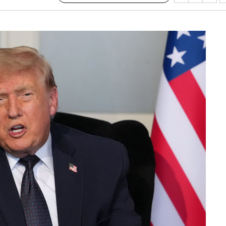
 계속[다음
삼겠다"
안겨드려 죄