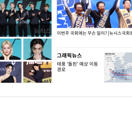
폭력 피해자에 위로·사과…"국가
이번주 국회에는 무슨 일이? [뉴시스국회토
"
그래픽뉴스
태풍 '돌핀' 예상 이동
경로