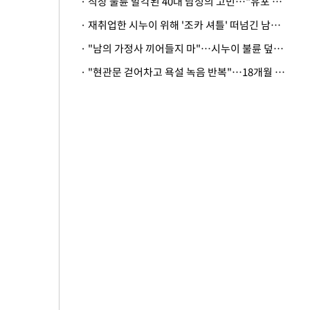
· 직장 불륜 발각된 40대 남성의 고민…"유포 동료 명예훼손·협박죄 고소 가능할까"
· 재취업한 시누이 위해 '조카 셔틀' 떠넘긴 남편…아내 "난 못한다"
· "남의 가정사 끼어들지 마"…시누이 불륜 덮으려는 남편에 억울한 아내
· "현관문 걷어차고 욕설 녹음 반복"…18개월 아기 키우는 집 뒤흔든 '앞집의 비극'