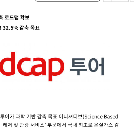
 격파
다"
축 로드맵 확보
수수색(종
 3 32.5% 감축 목표
%↑
 준수"
수색
 강화"
어가 과학 기반 감축 목표 이니셔티브(Science Based
황'
텔·레스토랑·레저 및 관광 서비스’ 부문에서 국내 최초로 온실가스 감
의