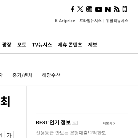
의견, 국토부·LH에 충실히
전달할 것"
K-Artprice
프라임뉴시스
위클리뉴시스
광장
포토
TV뉴시스
제휴 콘텐츠
제보
자
중기/벤처
해양수산
 최