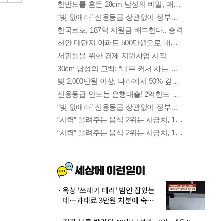
옥상 '쓰레기 테러' 범인 잡았는
데…과태료 3만원 처분에 숙박업
주 허탈