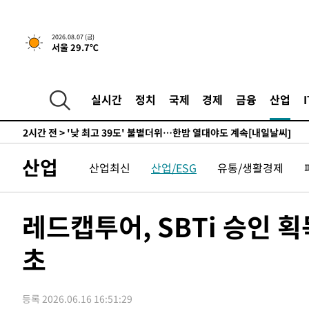
-8339초 전 >
축구협회, 15년 전 심판 성 접대 파문에 "현재는 내부 지침
-7024초 전 >
경찰, '홍명보는 2순위' 결론냈던 스포츠윤리센터도 압수
2026.08.07 (금)
서울 29.7℃
2시간 전 >
[속보]합참 "北 발사체는 단거리탄도미사일…감시·경계태세
2시간 전 >
日방위성, 北이 동해로 쏜 발사체는 탄도미사일 가능성
2시간 전 >
[속보] SKT, 에이닷 서비스 장애 발생…"원인 파악 중"
실시간
정치
국제
경제
금융
산업
2시간 전 >
[속보]합참 "북, 동해상으로 미상 발사체 발사"
2시간 전 >
'낮 최고 39도' 불볕더위…한밤 열대야도 계속[내일날씨]
2시간 전 >
[속보]7~9일 프로야구 3연전도 폭염 취소…11일 재개
산업
산업최신
산업/ESG
유통/생활경제
2시간 전 >
"韓 외환시장 개입 관측 배경엔 美의 대한국 무역적자 있어"
3시간 전 >
'월드컵 탈락 후폭풍' 축구협회…초유의 압수수색에 '충격·당
3시간 전 >
서울 낮 37.9도, 올여름 최고치 경신…영등포 순간 '40도'
레드캡투어, SBTi 승인 
3시간 전 >
[속보]종합특검, 대검 추가 압수수색…내란 중요임무종사 혐
초
4시간 전 >
[속보]코스닥, 800p 회복…0.26% 오른 801.67 마감
4시간 전 >
[속보]코스피, 301.88포인트(4.58%) 내린 6296.38 마감
4시간 전 >
[속보]원·달러 환율, 0.7원 내린 1423.8원 마감
등록 2026.06.16 16:51:29
5시간 전 >
"여기 떨어졌다"…다누리, 스페이스X 로켓 달 충돌 흔적 포착