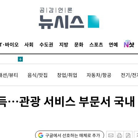
 준수"
수색
 강화"
IT·바이오
사회
수도권
지방
문화
스포츠
연예
패션/뷰티
음식/맛집
창업/취업
자동차/항공
전기/전
황'
획득…관광 서비스 부문서 국내
의
구글에서 선호하는 매체로 추가