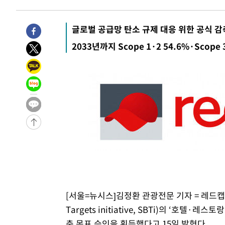
5시간 전 >
손흥민, 5경기 연속골 실패…LAFC는 승부차기 끝 과달라하라
7시간 전 >
내일까지 39도 '펄펄'…기상청 "태풍 지나며 폭염 잠시 꺾인
글로벌 공급망 탄소 규제 대응 위한 공식 감
-10130초 전 >
'월드컵 탈락 후폭풍' 축구협회…11시간 걸린 초유의 압
2033년까지 Scope 1·2 54.6%·Scope
합)
-9566초 전 >
[속보] 뉴욕증시, 혼조 출발…나스닥 0.3%↓, 다우 0.14
-8359초 전 >
축구협회, 15년 전 심판 성 접대 파문에 "현재는 내부 지침
-7044초 전 >
경찰, '홍명보는 2순위' 결론냈던 스포츠윤리센터도 압수
2시간 전 >
[속보]합참 "北 발사체는 단거리탄도미사일…감시·경계태세
2시간 전 >
日방위성, 北이 동해로 쏜 발사체는 탄도미사일 가능성
2시간 전 >
[속보] SKT, 에이닷 서비스 장애 발생…"원인 파악 중"
2시간 전 >
[속보]합참 "북, 동해상으로 미상 발사체 발사"
2시간 전 >
'낮 최고 39도' 불볕더위…한밤 열대야도 계속[내일날씨]
2시간 전 >
[속보]7~9일 프로야구 3연전도 폭염 취소…11일 재개
2시간 전 >
"韓 외환시장 개입 관측 배경엔 美의 대한국 무역적자 있어"
[서울=뉴시스]김정환 관광전문 기자 = 레드캡투
3시간 전 >
'월드컵 탈락 후폭풍' 축구협회…초유의 압수수색에 '충격·당
Targets initiative, SBTi)의 ‘호
3시간 전 >
서울 낮 37.9도, 올여름 최고치 경신…영등포 순간 '40도'
축 목표 승인을 획득했다고 15일 밝혔다.
3시간 전 >
[속보]종합특검, 대검 추가 압수수색…내란 중요임무종사 혐