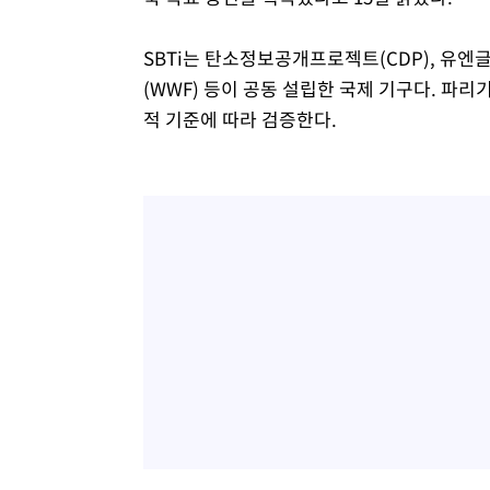
4시간 전 >
[속보]코스닥, 800p 회복…0.26% 오른 801.67 마감
SBTi는 탄소정보공개프로젝트(CDP), 유엔
4시간 전 >
[속보]코스피, 301.88포인트(4.58%) 내린 6296.38 마감
(WWF) 등이 공동 설립한 국제 기구다. 
4시간 전 >
[속보]원·달러 환율, 0.7원 내린 1423.8원 마감
적 기준에 따라 검증한다.
5시간 전 >
"여기 떨어졌다"…다누리, 스페이스X 로켓 달 충돌 흔적 포착
5시간 전 >
손흥민, 5경기 연속골 실패…LAFC는 승부차기 끝 과달라하라
7시간 전 >
내일까지 39도 '펄펄'…기상청 "태풍 지나며 폭염 잠시 꺾인