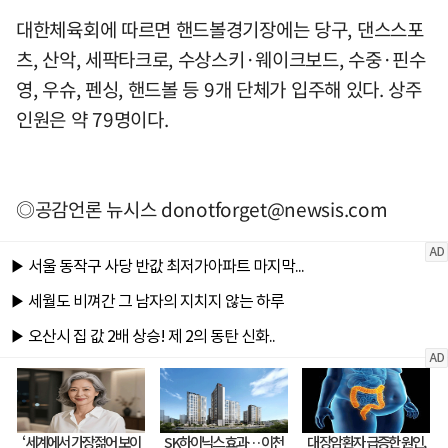
대한체육회에 따르면 핸드볼경기장에는 당구, 댄스스포
츠, 산악, 세팍타크로, 수상스키·웨이크보드, 수중·핀수
영, 우슈, 펜싱, 핸드볼 등 9개 단체가 입주해 있다. 상주
인원은 약 79명이다.
◎공감언론 뉴시스
donotforget@newsis.com