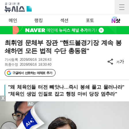
메인
랭킹
섹션
포토
최휘영 문체부 장관 "핸드볼경기장 계속 봉
쇄하면 모든 법적 수단 총동원"
기사등록
2026/06/16 18:26:43
가
가
최종수정
2026/06/16 18:30:40
구글에서 선호하는 매체로 추가
"왜 체육인들 터전 빼앗나…즉시 봉쇄 풀고 물러나라"
"체육인 생업 인질로 잡고 행정 마비 당장 멈추라"
X