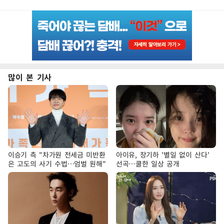
많이 본 기사
이승기 측 "차가원 전세금 미반환
아이유, 장기하 '별일 없이 산다'
은 고도의 사기 수법…엄벌 원해"
선곡…쿨한 일상 공개