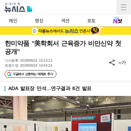
메인
랭킹
섹션
포토
한미약품 "美학회서 근육증가 비만신약 첫
공개"
기사등록
2026/06/16 10:13:13
가
가
최종수정
2026/06/16 10:44:24
구글에서 선호하는 매체로 추가
ADA 발표장 만석…연구결과 8건 발표