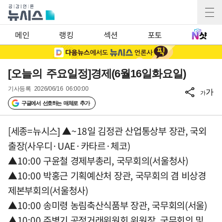
메인
랭킹
섹션
포토
[오늘의 주요일정]경제(6월16일화요일)
기사등록
2026/06/16 06:00:00
가
가
구글에서 선호하는 매체로 추가
[세종=뉴시스] ▲~18일 김정관 산업통상부 장관, 국외
출장(사우디·UAE·카타르·체코)
▲10:00 구윤철 경제부총리, 국무회의(서울청사)
▲10:00 박홍근 기획예산처 장관, 국무회의 겸 비상경
제본부회의(서울청사)
▲10:00 송미령 농림축산식품부 장관, 국무회의(서울)
▲10:00 주병기 공정거래위원회 위원장, 국무회의 및