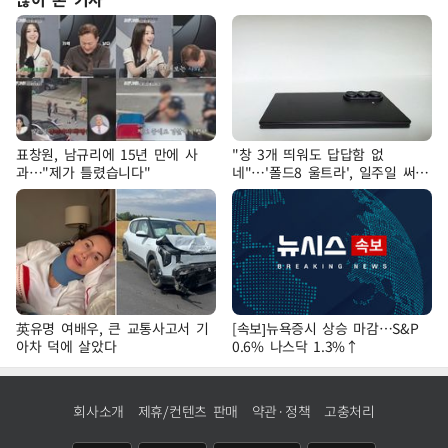
표창원, 남규리에 15년 만에 사
"창 3개 띄워도 답답함 없
과…"제가 틀렸습니다"
네"…'폴드8 울트라', 일주일 써보
니
英유명 여배우, 큰 교통사고서 기
[속보]뉴욕증시 상승 마감…S&P
아차 덕에 살았다
0.6% 나스닥 1.3%↑
회사소개
제휴/컨텐츠 판매
약관·정책
고충처리