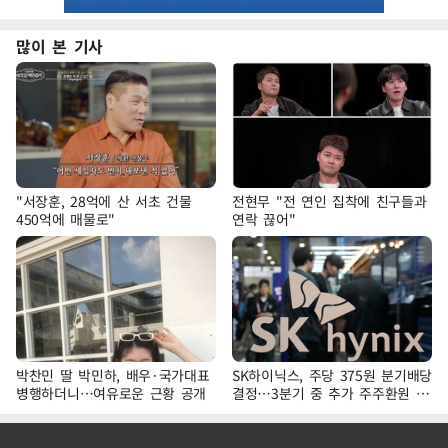
많이 본 기사
"서장훈, 28억에 산 서초 건물
전현무 "전 연인 집착에 친구들과
450억에 매물로"
연락 끊어"
박찬민 딸 박민하, 배우·국가대표
SK하이닉스, 주당 375원 분기배당
병행하더니…여유로운 근황 공개
결정…3분기 중 추가 주주환원 발
표