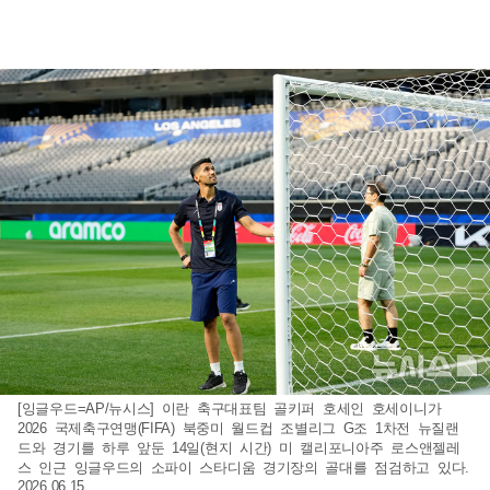
[잉글우드=AP/뉴시스] 이란 축구대표팀 골키퍼 호세인 호세이니가
2026 국제축구연맹(FIFA) 북중미 월드컵 조별리그 G조 1차전 뉴질랜
드와 경기를 하루 앞둔 14일(현지 시간) 미 캘리포니아주 로스앤젤레
스 인근 잉글우드의 소파이 스타디움 경기장의 골대를 점검하고 있다.
2026.06.15.