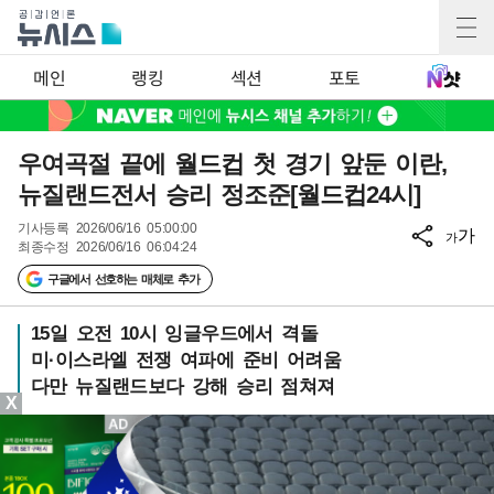
메인
랭킹
섹션
포토
우여곡절 끝에 월드컵 첫 경기 앞둔 이란,
뉴질랜드전서 승리 정조준[월드컵24시]
기사등록
2026/06/16 05:00:00
가
가
최종수정
2026/06/16 06:04:24
구글에서 선호하는 매체로 추가
15일 오전 10시 잉글우드에서 격돌
미·이스라엘 전쟁 여파에 준비 어려움
다만 뉴질랜드보다 강해 승리 점쳐져
X