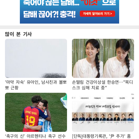
많이 본 기사
'마약 자숙' 유아인, 남사친과 볼뽀
손떨림 건강이상설 한승연…"목디
뽀 근황
스크 심해 치료 중"
‘축구의 신’ 아르헨티나 축구 선수
[단독]대통령기록관, '尹 추가' 홈