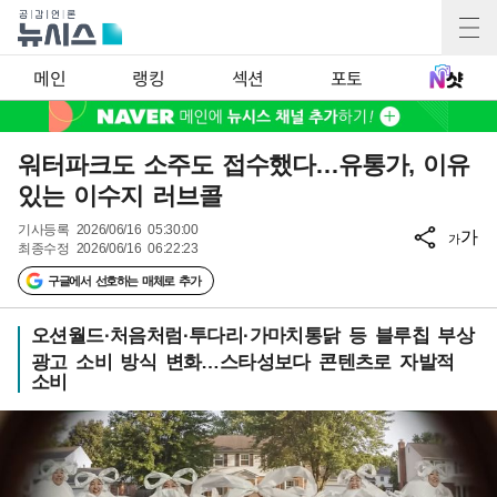
메인
랭킹
섹션
포토
워터파크도 소주도 접수했다…유통가, 이유
있는 이수지 러브콜
기사등록
2026/06/16 05:30:00
가
가
최종수정
2026/06/16 06:22:23
구글에서 선호하는 매체로 추가
오션월드·처음처럼·투다리·가마치통닭 등 블루칩 부상
광고 소비 방식 변화…스타성보다 콘텐츠로 자발적
소비