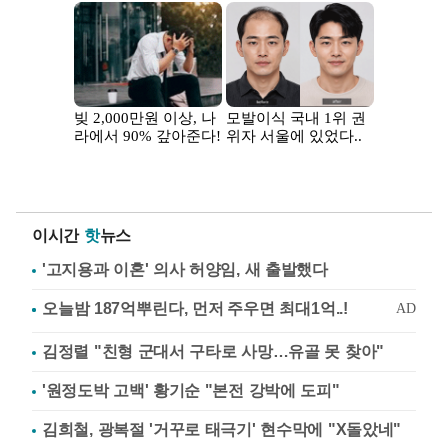
이시간
핫
뉴스
'고지용과 이혼' 의사 허양임, 새 출발했다
김정렬 "친형 군대서 구타로 사망…유골 못 찾아"
'원정도박 고백' 황기순 "본전 강박에 도피"
김희철, 광복절 '거꾸로 태극기' 현수막에 "X돌았네"