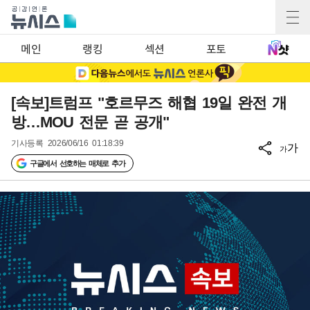
메인
랭킹
섹션
포토
[속보]트럼프 "호르무즈 해협 19일 완전 개
방…MOU 전문 곧 공개"
기사등록
2026/06/16 01:18:39
가
가
구글에서 선호하는 매체로 추가