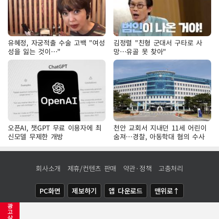
유혜정, 자궁적출 수술 고백 "여성
김정렬 "친형 군대서 구타로 사
성을 잃는 것이…"
망…유골 못 찾아"
오픈AI, 챗GPT 무료 이용자에 최
천안 교회서 지내던 11세 어린이
신모델 무제한 개방
숨져…경찰, 아동학대 혐의 수사
회사소개
제휴/컨텐츠 판매
약관·정책
고충처리
PC화면
제보하기
앱 다운로드
맨위로↑
광
COPYRIGHTⓒ
NEWSIS
ALL RIGHTS RESERVED.
고
삭