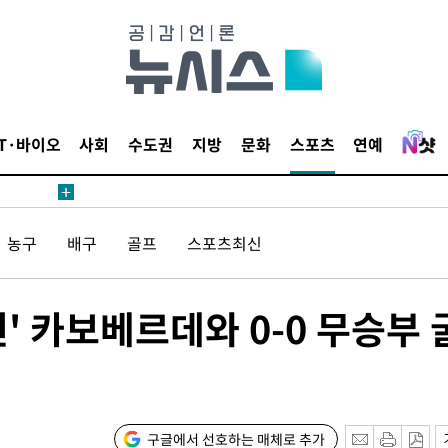
 계속[다음
삼겠다"
안겨드려 죄
IT·바이오
사회
수도권
지방
문화
스포츠
연예
농구
배구
골프
스포츠최신
견
선' 카보베르데와 0-0 무승부 
 계속[다음
삼겠다"
안겨드려 죄
구글에서 선호하는 매체로 추가