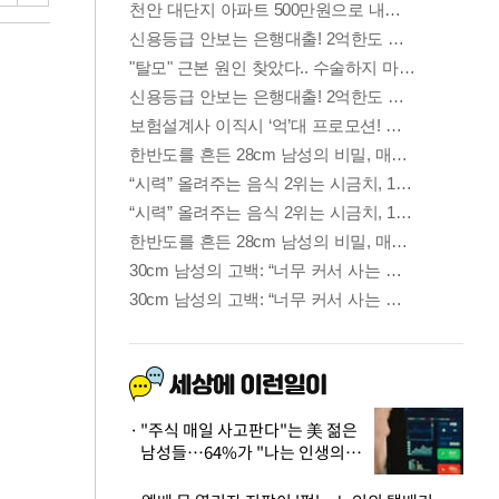
"주식 매일 사고판다"는 美 젊은
남성들…64%가 "나는 인생의
패배자“