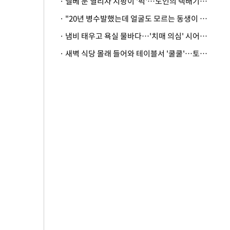
· 엘베 문 열리자 지팡이 '퍽'…노인의 택배기사 폭행 이유
· "20년 병수발했는데 얼굴도 모르는 동생이 유산 절반을"…배다른 형제 상속권 있을까
· 냄비 태우고 욕실 물바다…'치매 의심' 시어머니 검사 권유했다가 '날벼락'
· 새벽 식당 몰래 들어와 테이블서 '쿨쿨'…토사물 남기고 사라진 남성