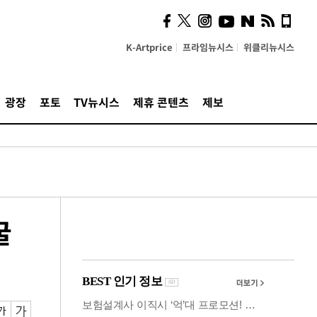
사이 해답 찾았죠"…알을
깨고 나온 '초자아'
K-Artprice
프라임뉴시스
위클리뉴시스
광장
포토
TV뉴시스
제휴 콘텐츠
제보
굴