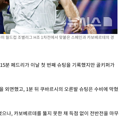
 북중미 월드컵 조별리그 H조 1차전에서 맞붙은 스페인과 카보베르데의 경
 15분 페드리가 이날 첫 번째 슈팅을 기록했지만 골키퍼가
을 외면했고, 1분 뒤 쿠바르시의 오른발 슈팅은 수비에 막혔
으나, 카보베르데를 뚫지 못한 채 득점 없이 전반전을 마무