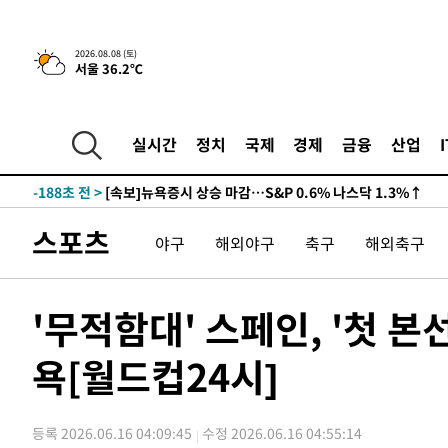
-27303초 전 >
남자 농구, 나고야 아시안게임서 '홈팀' 일본과 한일전
-26679초 전 >
여수 오동도 해상서 모터보트 전복…1명 사망·1명 실종
2026.08.08 (토)
서울 36.2℃
-22906초 전 >
극한폭염 한풀 꺾이지만…'낮 최고 35도' 무더위, 열대야
주 날씨]
-19924초 전 >
축구협회 "압수수색·성접대 논란 사과…쇄신의 기회로 
-18441초 전 >
[속보]'압수수색·성접대 논란' 축구협회 "실망과 걱정 
실시간
정치
국제
경제
금융
산업
송"
-7062초 전 >
'최고 37도' 폭염 지속…강원동해안 최대 150㎜ 비
-188초 전 >
[속보]뉴욕증시 상승 마감…S&P 0.6% 나스닥 1.3%↑
-32079초 전 >
백운산서 80년근 천종산삼 9뿌리 발견…감정가 1.3억원
스포츠
야구
해외야구
축구
해외축구
-29789초 전 >
선재도서 해루질 나섰다 실종 60대, 닷새 만에 숨진 채 발
-27323초 전 >
남자 농구, 나고야 아시안게임서 '홈팀' 일본과 한일전
-26699초 전 >
여수 오동도 해상서 모터보트 전복…1명 사망·1명 실종
'무적함대' 스페인, '첫 본
-22926초 전 >
극한폭염 한풀 꺾이지만…'낮 최고 35도' 무더위, 열대야
주 날씨]
욕[월드컵24시]
-19944초 전 >
축구협회 "압수수색·성접대 논란 사과…쇄신의 기회로 
-18461초 전 >
[속보]'압수수색·성접대 논란' 축구협회 "실망과 걱정 
송"
-7082초 전 >
'최고 37도' 폭염 지속…강원동해안 최대 150㎜ 비
등록 2026.06.16 04:09:45
수정 2026.06.16 04:55:14
-208초 전 >
[속보]뉴욕증시 상승 마감…S&P 0.6% 나스닥 1.3%↑