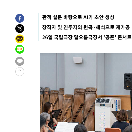
-599초 전 >
미 워싱턴주 스포캔 시의 통제불능 3개 산불, 방화선 일부 구
2시간 전 >
[속보] 호르무즈 해협 이란-오만 협상 기대속 뉴욕증시 혼조 
관객 설문 바탕으로 AI가 초안 생성
0.49%↑
-30424초 전 >
[속보]코스닥, 800p 회복…0.26% 오른 801.67 마감
창작자 및 연주자의 편곡·해석으로 재가공
-30354초 전 >
[속보]코스피, 301.88포인트(4.58%) 내린 6296.38 마
26일 국립극장 달오름극장서 '공존' 콘서트
-30219초 전 >
[속보]원·달러 환율, 0.7원 내린 1423.8원 마감
-27818초 전 >
"여기 떨어졌다"…다누리, 스페이스X 로켓 달 충돌 흔적
-24863초 전 >
손흥민, 5경기 연속골 실패…LAFC는 승부차기 끝 과달
-17464초 전 >
내일까지 39도 '펄펄'…기상청 "태풍 지나며 폭염 잠시 
-17101초 전 >
트럼프, 한국계 진보 주지사 후보 맹공…"공산주의가 최대
-17079초 전 >
"美간섭에 합의 지연"…트럼프, '이란 호르무즈 통제권'
-13599초 전 >
[속보]산업장관 "李정부, 원전 반대 안해…안정 전력 위
-12296초 전 >
[속보]경찰, '홍명보 선임 논란' 대한축구협회·축구회관 
색
-11683초 전 >
[속보]산업장관 "美무역법 제301조 과잉생산 결과 발표 8
상
-11476초 전 >
[속보]코스피 매도사이드카 발동…4%대 급락
-10748초 전 >
[속보]전남광주 초대 시민추천 부시장에 백승주·윤난실
-8309초 전 >
서울 열대야 15일째 지속…비공식 '초열대야' 30도 넘어