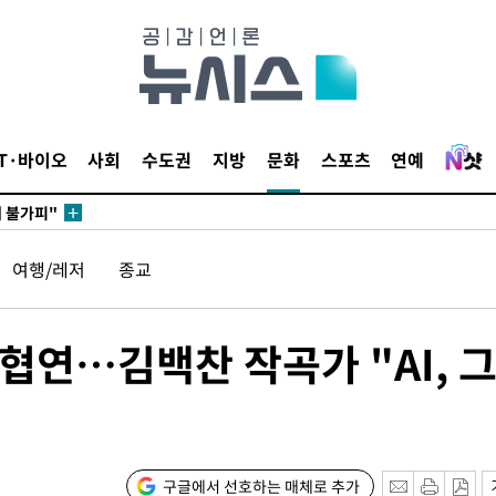
 포착
라하라 격파
꺾인다"
 위협"
IT·바이오
사회
수도권
지방
문화
스포츠
연예
 수용할까
해 불가피"
등 압수수
월 중 예
여행/레저
종교
협연…김백찬 작곡가 "AI, 
구글에서 선호하는 매체로 추가