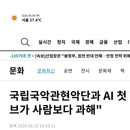
-30199초 전 >
[속보]원·달러 환율, 0.7원 내린 1423.8원 마감
-27798초 전 >
"여기 떨어졌다"…다누리, 스페이스X 로켓 달 충돌 흔적
2026.08.06 (목)
서울 37.4℃
-24843초 전 >
손흥민, 5경기 연속골 실패…LAFC는 승부차기 끝 과달
-17444초 전 >
내일까지 39도 '펄펄'…기상청 "태풍 지나며 폭염 잠시 
-17081초 전 >
트럼프, 한국계 진보 주지사 후보 맹공…"공산주의가 최대
실시간
정치
국제
경제
금융
산업
-17059초 전 >
"美간섭에 합의 지연"…트럼프, '이란 호르무즈 통제권'
-13579초 전 >
[속보]산업장관 "李정부, 원전 반대 안해…안정 전력 위
-12276초 전 >
[속보]경찰, '홍명보 선임 논란' 대한축구협회·축구회관 
문화
색
-11663초 전 >
[속보]산업장관 "美무역법 제301조 과잉생산 결과 발표 8
문화최신
공연
전시
문화재
책
상
-11456초 전 >
[속보]코스피 매도사이드카 발동…4%대 급락
-10728초 전 >
[속보]전남광주 초대 시민추천 부시장에 백승주·윤난실
국립국악관현악단과 AI 첫 
-8289초 전 >
서울 열대야 15일째 지속…비공식 '초열대야' 30도 넘어
-6856초 전 >
[속보]코스닥, 2.15포인트(0.27%) 내린 797.44 출발
브가 사람보다 과해"
-6839초 전 >
[속보]코스피, 119.51포인트(1.81%) 내린 6478.75 개장
-3286초 전 >
6월 경상수지 497.3억 달러…두 달 연속 사상 최대
등록 2026.06.15 18:59:11
-3237초 전 >
서울 낮 39도 '폭염중대경보'…40도 관측 가능성도