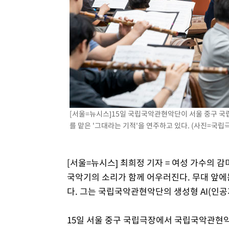
-6876초 전 >
[속보]코스닥, 2.15포인트(0.27%) 내린 797.44 출발
-6859초 전 >
[속보]코스피, 119.51포인트(1.81%) 내린 6478.75 개장
-3306초 전 >
6월 경상수지 497.3억 달러…두 달 연속 사상 최대
-3257초 전 >
서울 낮 39도 '폭염중대경보'…40도 관측 가능성도
-619초 전 >
미 워싱턴주 스포캔 시의 통제불능 3개 산불, 방화선 일부 구
2시간 전 >
[속보] 호르무즈 해협 이란-오만 협상 기대속 뉴욕증시 혼조 
0.49%↑
[서울=뉴시스]15일 국립국악관현악단이 서울 중구 국
를 맡은 '그대라는 기적'을 연주하고 있다. (사진=국립
[서울=뉴시스] 최희정 기자 = 여성 가수의 
국악기의 소리가 함께 어우러진다. 무대 앞에
다. 그는 국립국악관현악단의 생성형 AI(인공
15일 서울 중구 국립극장에서 국립국악관현악단