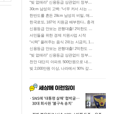
SNS에 '대통령 살해' 협박글…
30대 회사원 '불구속 송치'