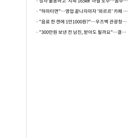
· 정차 불응하고 '시속 165㎞' 아찔 도주…음주운전자 체포
· "하마터면"…영업 끝나자마자 '와르르' 카페 테라스 덮친 대리석 외벽
· "음료 한 캔에 1만1000원?"…우즈벡 관광청까지 나섰다, 유튜버 폭로 후폭풍
· "300만원 보낸 전 남친, 받아도 될까요"…결혼 앞둔 예비신부의 뜻밖 고충