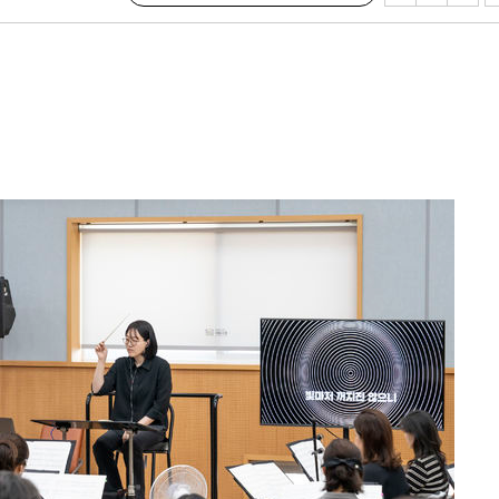
축
마감 다우
감
 포착
라하라 격파
꺾인다"
 위협"
 수용할까
해 불가피"
등 압수수
월 중 예