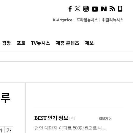
"5·8·9호선 출퇴근 혼잡,
정부 국비지원 필요"
K-Artprice
프라임뉴시스
위클리뉴시스
광장
포토
TV뉴시스
제휴 콘텐츠
제보
그루