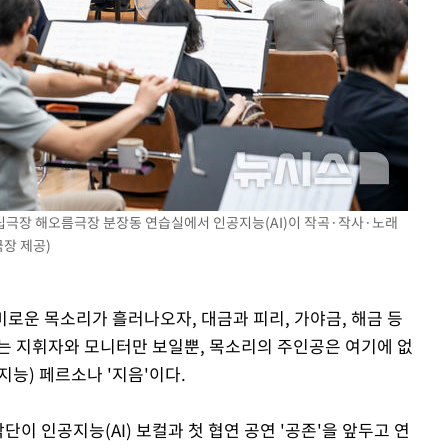
축
마감 다우
립극장 해오름극장 분장동 연습실에서 인공지능(AI)이 작곡·작사·노래
극장 제공)
감미로운 목소리가 흘러나오자, 대금과 피리, 가야금, 해금 등
는 지휘자와 모니터만 보일뿐, 목소리의 주인공은 여기에 없
지능) 페르소나 '지음'이다.
이 인공지능(AI) 보컬과 첫 협연 공연 '공존'을 앞두고 연