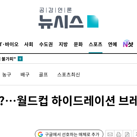
 포착
라하라 격파
꺾인다"
 위협"
IT·바이오
사회
수도권
지방
문화
스포츠
연예
 수용할까
해 불가피"
등 압수수
농구
배구
골프
스포츠최신
월 중 예
고?…월드컵 하이드레이션 브
구글에서 선호하는 매체로 추가