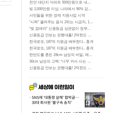
SNS에 '대통령 살해' 협박글…
30대 회사원 '불구속 송치'