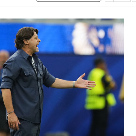
구축
마감 다우
감
 포착
라하라 격파
꺾인다"
 위협"
 수용할까
해 불가피"
등 압수수
월 중 예