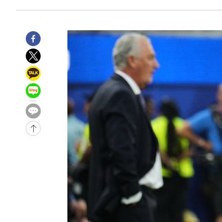
-1359초 전 >
미 워싱턴주 스포캔 시의 통제불능 3개 산불, 방화선 일부 
1시간 전 >
[속보] 호르무즈 해협 이란-오만 협상 기대속 뉴욕증시 혼조 
0.49%↑
-31184초 전 >
[속보]코스닥, 800p 회복…0.26% 오른 801.67 마감
-31114초 전 >
[속보]코스피, 301.88포인트(4.58%) 내린 6296.38 마
-30979초 전 >
[속보]원·달러 환율, 0.7원 내린 1423.8원 마감
-28578초 전 >
"여기 떨어졌다"…다누리, 스페이스X 로켓 달 충돌 흔적
-25623초 전 >
손흥민, 5경기 연속골 실패…LAFC는 승부차기 끝 과달
-18224초 전 >
내일까지 39도 '펄펄'…기상청 "태풍 지나며 폭염 잠시 
-17861초 전 >
트럼프, 한국계 진보 주지사 후보 맹공…"공산주의가 최대
-17839초 전 >
"美간섭에 합의 지연"…트럼프, '이란 호르무즈 통제권'
-14359초 전 >
[속보]산업장관 "李정부, 원전 반대 안해…안정 전력 위
-13056초 전 >
[속보]경찰, '홍명보 선임 논란' 대한축구협회·축구회관 
색
-12443초 전 >
[속보]산업장관 "美무역법 제301조 과잉생산 결과 발표 8
상
-12236초 전 >
[속보]코스피 매도사이드카 발동…4%대 급락
-11508초 전 >
[속보]전남광주 초대 시민추천 부시장에 백승주·윤난실
-9069초 전 >
서울 열대야 15일째 지속…비공식 '초열대야' 30도 넘어