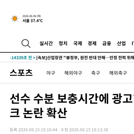
-30959초 전 >
[속보]원·달러 환율, 0.7원 내린 1423.8원 마감
-28558초 전 >
"여기 떨어졌다"…다누리, 스페이스X 로켓 달 충돌 흔적
2026.08.06 (목)
서울 37.4℃
-25603초 전 >
손흥민, 5경기 연속골 실패…LAFC는 승부차기 끝 과달
-18204초 전 >
내일까지 39도 '펄펄'…기상청 "태풍 지나며 폭염 잠시 
-17841초 전 >
트럼프, 한국계 진보 주지사 후보 맹공…"공산주의가 최대
실시간
정치
국제
경제
금융
산업
-17819초 전 >
"美간섭에 합의 지연"…트럼프, '이란 호르무즈 통제권'
-14339초 전 >
[속보]산업장관 "李정부, 원전 반대 안해…안정 전력 위
-13036초 전 >
[속보]경찰, '홍명보 선임 논란' 대한축구협회·축구회관 
스포츠
야구
해외야구
축구
해외축구
색
-12423초 전 >
[속보]산업장관 "美무역법 제301조 과잉생산 결과 발표 8
상
-12216초 전 >
[속보]코스피 매도사이드카 발동…4%대 급락
-11488초 전 >
[속보]전남광주 초대 시민추천 부시장에 백승주·윤난실
선수 수분 보충시간에 광
-9049초 전 >
서울 열대야 15일째 지속…비공식 '초열대야' 30도 넘어
크 논란 확산
-7616초 전 >
[속보]코스닥, 2.15포인트(0.27%) 내린 797.44 출발
-7599초 전 >
[속보]코스피, 119.51포인트(1.81%) 내린 6478.75 개장
-4046초 전 >
6월 경상수지 497.3억 달러…두 달 연속 사상 최대
등록 2026.06.15 19:10:44
수정 2026.06.15 19:13:38
-3997초 전 >
서울 낮 39도 '폭염중대경보'…40도 관측 가능성도