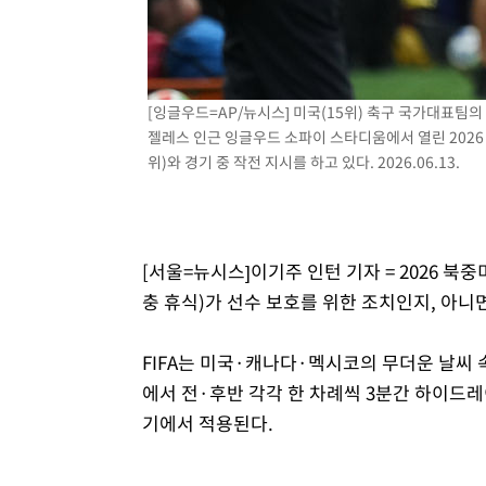
-7636초 전 >
[속보]코스닥, 2.15포인트(0.27%) 내린 797.44 출발
-7619초 전 >
[속보]코스피, 119.51포인트(1.81%) 내린 6478.75 개장
-4066초 전 >
6월 경상수지 497.3억 달러…두 달 연속 사상 최대
[잉글우드=AP/뉴시스] 미국(15위) 축구 국가대표팀
-4017초 전 >
서울 낮 39도 '폭염중대경보'…40도 관측 가능성도
젤레스 인근 잉글우드 소파이 스타디움에서 열린 2026 
-1379초 전 >
미 워싱턴주 스포캔 시의 통제불능 3개 산불, 방화선 일부 
위)와 경기 중 작전 지시를 하고 있다. 2026.06.13.
1시간 전 >
[속보] 호르무즈 해협 이란-오만 협상 기대속 뉴욕증시 혼조 
0.49%↑
[서울=뉴시스]이기주 인턴 기자 = 2026 
충 휴식)가 선수 보호를 위한 조치인지, 아니
FIFA는 미국·캐나다·멕시코의 무더운 날씨
에서 전·후반 각각 한 차례씩 3분간 하이드
기에서 적용된다.