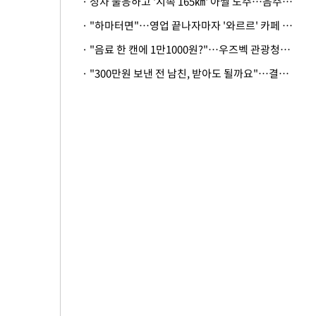
· 정차 불응하고 '시속 165㎞' 아찔 도주…음주운전자 체포
· "하마터면"…영업 끝나자마자 '와르르' 카페 테라스 덮친 대리석 외벽
· "음료 한 캔에 1만1000원?"…우즈벡 관광청까지 나섰다, 유튜버 폭로 후폭풍
· "300만원 보낸 전 남친, 받아도 될까요"…결혼 앞둔 예비신부의 뜻밖 고충