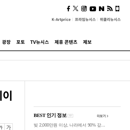
"5·8·9호선 출퇴근 혼잡,
정부 국비지원 필요"
K-Artprice
프라임뉴시스
위클리뉴시스
광장
포토
TV뉴시스
제휴 콘텐츠
제보
레이