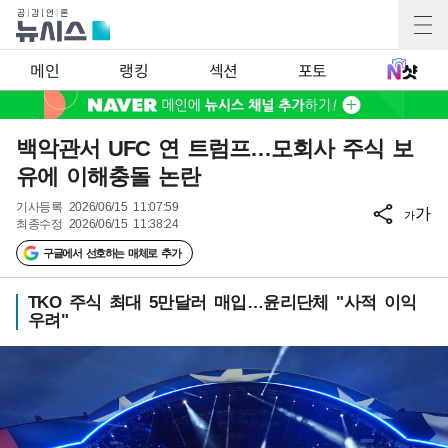
메인
랭킹
섹션
포토
백악관서 UFC 연 트럼프…모회사 주식 보
유에 이해충돌 논란
기사등록
2026/06/15 11:07:59
가
가
최종수정
2026/06/15 11:38:24
구글에서 선호하는 매체로 추가
TKO 주식 최대 5만달러 매입…윤리단체 "사적 이익
우려"