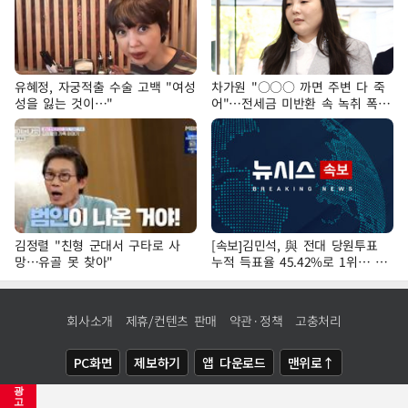
유혜정, 자궁적출 수술 고백 "여성
차가원 "○○○ 까면 주변 다 죽
성을 잃는 것이…"
어"…전세금 미반환 속 녹취 폭로
파장
김정렬 "친형 군대서 구타로 사
[속보]김민석, 與 전대 당원투표
망…유골 못 찾아"
누적 득표율 45.42%로 1위… 정
청래 44.56%
회사소개
제휴/컨텐츠 판매
약관·정책
고충처리
PC화면
제보하기
앱 다운로드
맨위로↑
광
COPYRIGHTⓒ
NEWSIS
ALL RIGHTS RESERVED.
고