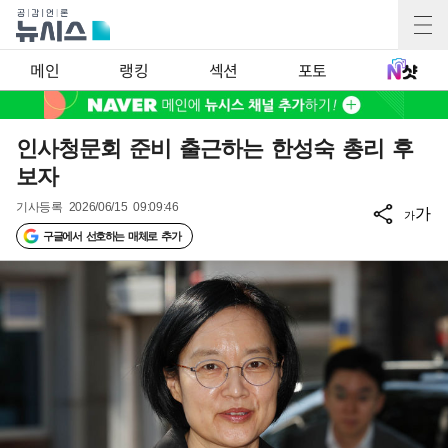
메인
랭킹
섹션
포토
인사청문회 준비 출근하는 한성숙 총리 후
보자
기사등록
2026/06/15 09:09:46
가
가
구글에서 선호하는 매체로 추가