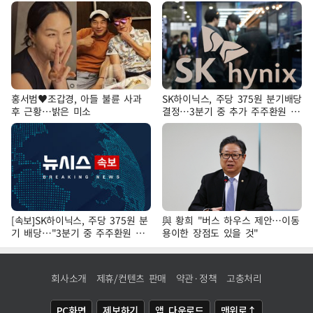
홍서범♥조갑경, 아들 불륜 사과
SK하이닉스, 주당 375원 분기배당
후 근황…밝은 미소
결정…3분기 중 추가 주주환원 발
표
[속보]SK하이닉스, 주당 375원 분
與 황희 "버스 하우스 제안…이동
기 배당…"3분기 중 주주환원 방
용이한 장점도 있을 것"
안 확정"
회사소개
제휴/컨텐츠 판매
약관·정책
고충처리
PC화면
제보하기
앱 다운로드
맨위로↑