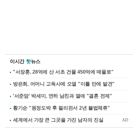
이시간
핫
뉴스
"서장훈, 28억에 산 서초 건물 450억에 매물로"
방은희, 어머니 고독사에 오열 "이틀 만에 발견"
'서준맘' 박세미, 연하 남친과 열애 "결혼 전제"
황기순 "원정도박 후 필리핀서 2년 불법체류"