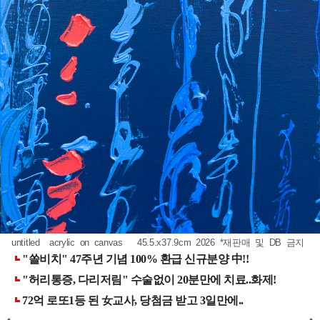
untitled acrylic on canvas 45.5.x37.9cm 2026 *재판매 및 DB 금지