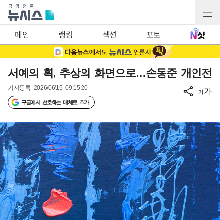
메인
랭킹
섹션
포토
서예의 획, 추상의 화면으로…손동준 개인전
기사등록
2026/06/15 09:15:20
가
가
구글에서 선호하는 매체로 추가