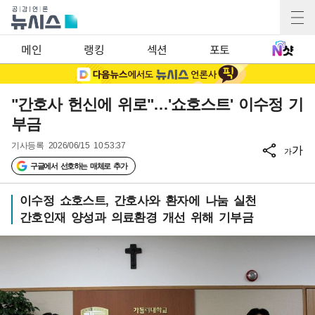
메인
랭킹
섹션
포토
"간호사 헌신에 위로"…'쇼호스트' 이수정 기
부금
기사등록
2026/06/15 10:53:37
가
가
구글에서 선호하는 매체로 추가
이수정 쇼호스트, 간호사와 환자에 나눔 실천
간호인재 양성과 의료환경 개선 위해 기부금