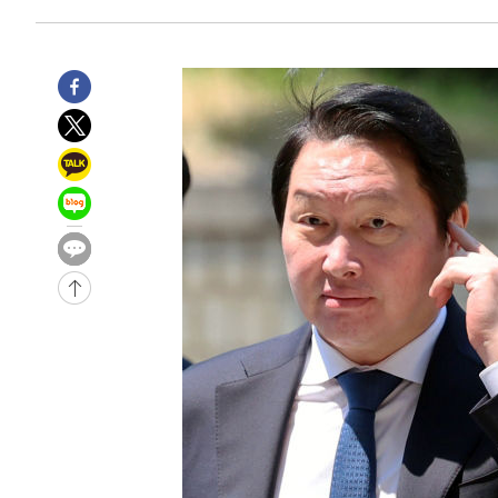
5시간 전 >
11시간 압수수색에 성접대 파문까지…'쑥대밭' 된 축구협회
5시간 전 >
[속보]규제합리화위원회 부위원장에 김태유 서울대 공대 교
후임
-8502초 전 >
이강인, 폭염 속 AT마드리드 첫 훈련…80명 식사 대접까지
-5641초 전 >
미 사업체 일자리, 7월에 2.3만개 순감하고 그 전 2개월 10
향수정 (2보)
-5089초 전 >
[속보] 미 사업체, 일자리 7월에 2.3만 개 줄어…실업률은 
↓
-952초 전 >
[속보]이 대통령 "부동산 공급 기존 사고방식 매달리지 말고
천"
-37초 전 >
이란, "오만과 '중앙 단일 루트' 합의…북쪽 인바운드·남쪽
는 임시"
2시간 전 >
"낮 기온 소폭 하락"…수도권 폭염중대경보, 폭염경보로 하
2시간 전 >
[속보]이 대통령, '호우피해' 안동·의성 관할 4개 면 특별재
2시간 전 >
[단독]중수청 지원 검사들, 정원 초과 시 낮은 계급 임용…희망
수도
2시간 전 >
낮 최고 37도 찜통더위…곳곳 소나기·강원 많은 비[내일날씨
3시간 전 >
SK하이닉스, 용인·청주 팹에 54조 투자…"AI 메모리 수요 
4시간 전 >
여자배구 이재영·이다영 자매, 아제르바이잔 투란VC 입단
4시간 전 >
외국인 심판 성 접대 7경기 들여다보니…한국 축구 '5승 2무'
4시간 전 >
[속보]코스닥, 2.86포인트(0.36%) 내린 798.81마감
4시간 전 >
[속보]코스피, 6200선 약보합…0.60% 내린 6258.77에 마