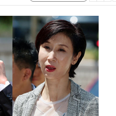
수…이병태
(종합)
.3만개 하
4.1%로
 과감히 실
 아웃바운드
향
난지역 선포
지 못 갈
]
선제 대응"
쳐