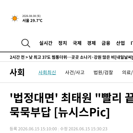
향수정 (2보)
-5069초 전 >
[속보] 미 사업체, 일자리 7월에 2.3만 개 줄어…실업률은 
↓
-932초 전 >
[속보]이 대통령 "부동산 공급 기존 사고방식 매달리지 말고
2026.08.08 (토)
서울 29.7℃
천"
-17초 전 >
이란, "오만과 '중앙 단일 루트' 합의…북쪽 인바운드·남쪽
는 임시"
2시간 전 >
"낮 기온 소폭 하락"…수도권 폭염중대경보, 폭염경보로 하
2시간 전 >
[속보]이 대통령, '호우피해' 안동·의성 관할 4개 면 특별재
실시간
정치
국제
경제
금융
산업
2시간 전 >
[단독]중수청 지원 검사들, 정원 초과 시 낮은 계급 임용…희망
수도
2시간 전 >
낮 최고 37도 찜통더위…곳곳 소나기·강원 많은 비[내일날씨
3시간 전 >
SK하이닉스, 용인·청주 팹에 54조 투자…"AI 메모리 수요 
사회
사회최신
사건/사고
법원/검찰
의료
4시간 전 >
여자배구 이재영·이다영 자매, 아제르바이잔 투란VC 입단
4시간 전 >
외국인 심판 성 접대 7경기 들여다보니…한국 축구 '5승 2무'
4시간 전 >
[속보]코스닥, 2.86포인트(0.36%) 내린 798.81마감
'법정대면' 최태원 "빨리 
4시간 전 >
[속보]코스피, 6200선 약보합…0.60% 내린 6258.77에 마
묵묵부답 [뉴시스Pic]
4시간 전 >
[속보]원·달러 환율, 7.7원 내린 1416.1원 마감
4시간 전 >
[속보] 노원서 40.1도 관측…서울, 2018년 이후 첫 40도
5시간 전 >
[속보]종합특검, '계엄 수용공간 확보' 신용해 前교정본부장 
등록 2026.06.15 15:10:00
수정 2026.06.15 15:30:23
5시간 전 >
외신들도 주목한 韓축구 파문…"국민적 공분에 수사 재개"