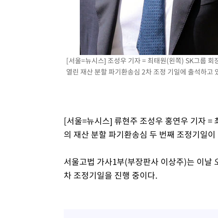
4시간 전 >
[속보]원·달러 환율, 7.7원 내린 1416.1원 마감
4시간 전 >
[속보] 노원서 40.1도 관측…서울, 2018년 이후 첫 40도
5시간 전 >
[속보]종합특검, '계엄 수용공간 확보' 신용해 前교정본부장 
5시간 전 >
외신들도 주목한 韓축구 파문…"국민적 공분에 수사 재개"
[서울=뉴시스] 조성우 기자 = 최태원(왼쪽) SK그룹
5시간 전 >
11시간 압수수색에 성접대 파문까지…'쑥대밭' 된 축구협회
열린 재산 분할 파기환송심 2차 조정 기일에 출석하고 있다.
5시간 전 >
[속보]규제합리화위원회 부위원장에 김태유 서울대 공대 교
후임
[서울=뉴시스] 류현주 조성우 홍연우 기자 = 
의 재산 분할 파기환송심 두 번째 조정기일이 
서울고법 가사1부(부장판사 이상주)는 이날 오
차 조정기일을 진행 중이다.