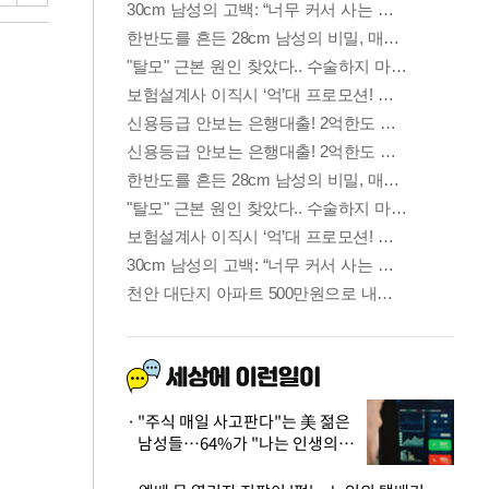
"주식 매일 사고판다"는 美 젊은
남성들…64%가 "나는 인생의
패배자“