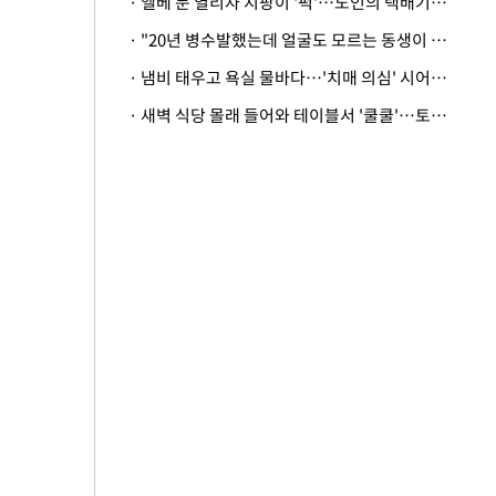
· 엘베 문 열리자 지팡이 '퍽'…노인의 택배기사 폭행 이유
· "20년 병수발했는데 얼굴도 모르는 동생이 유산 절반을"…배다른 형제 상속권 있을까
· 냄비 태우고 욕실 물바다…'치매 의심' 시어머니 검사 권유했다가 '날벼락'
· 새벽 식당 몰래 들어와 테이블서 '쿨쿨'…토사물 남기고 사라진 남성