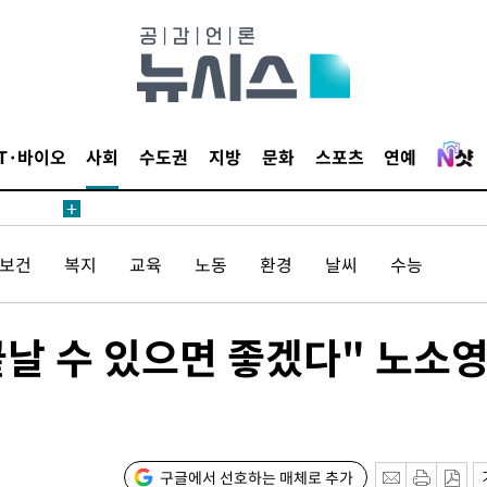
4.1%로
 과감히 실
 아웃바운드
향
난지역 선포
IT·바이오
사회
수도권
지방
문화
스포츠
연예
지 못 갈
]
선제 대응"
/보건
복지
교육
노동
환경
날씨
수능
끝날 수 있으면 좋겠다" 노소
쳐
기소
구글에서 선호하는 매체로 추가