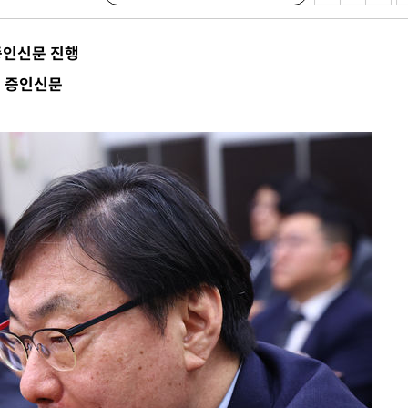
검거
증인신문 진행
른 군공항
도 증인신문
 점검
료
시위"
..15명