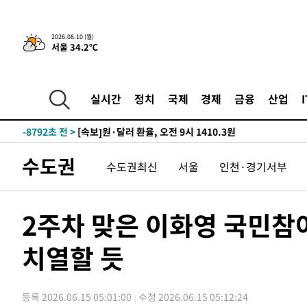
-28753초 전 >
대포통장 107개로 불법도박 수익 5062억 세탁…19명 
-27230초 전 >
[속보]이 대통령 "2028년 중순까지 광주 군공항 기능 다
2026.08.10 (월)
서울 34.2℃
으로 임시 배치해 산단 조기 착공"
-24380초 전 >
포항스틸야드 관중석 천장 석재 낙하…K리그 전구장 긴급
-13028초 전 >
[속보]'전장연 시위' 1호선 용산역 상행선 무정차 통과 종
-11506초 전 >
[속보]코스닥 지수 5%대 급등에 '매수 사이드카' 발동
실시간
정치
국제
경제
금융
산업
-8792초 전 >
[속보]원·달러 환율, 오전 9시 1410.3원
-8530초 전 >
[속보]코스닥, 8.85포인트(1.11%) 오른 807.66 개장
-8526초 전 >
[속보]코스피, 47.56포인트(0.76%) 오른 6306.33 개장
수도권
수도권최신
서울
인천·경기서부
-6962초 전 >
[속보]지하철 1호선 상행선 용산역 무정차 통과…"집회·
-5287초 전 >
'낮 최고 34도' 전국 더위 지속…강원·경상권 오전 비
-3935초 전 >
파키스탄 보안군, 대 테러작전으로 남서부의 무장세력 소탕전
2주차 맞은 이화영 국민참
살해
-2482초 전 >
인천 앞바다 연락두절 모터보트 승선원 3명 전원 구조
치열할 듯
-2151초 전 >
이집트, 가자 협상 당사자들에게 약속이행과 방해금지 촉구
36분 전 >
트럼프, 이란 추가 요구에 "저강도 대응…이건 체스게임"
-32236초 전 >
[속보]원·달러 환율, 2.3원 오른 1418.4원 마감
등록 2026.06.15 05:01:00
수정 2026.06.15 05:12:24
-32080초 전 >
[속보]코스피, 40.89포인트(0.65%) 오른 6299.66 마감