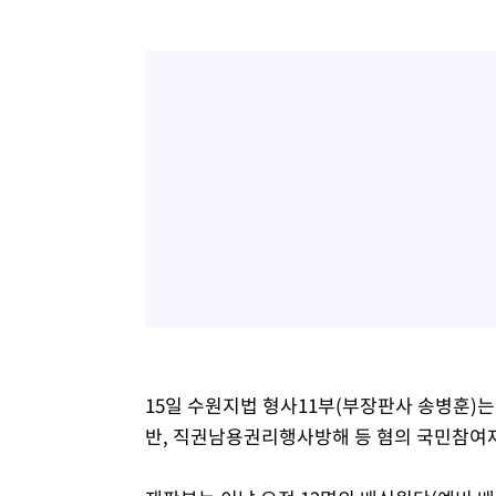
15일 수원지법 형사11부(부장판사 송병훈)
반, 직권남용권리행사방해 등 혐의 국민참여재