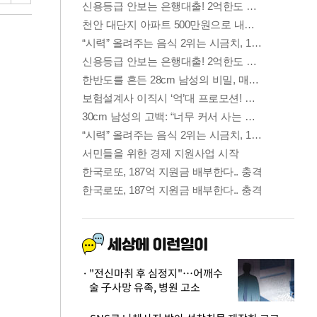
"전신마취 후 심정지"…어깨수
술 子사망 유족, 병원 고소