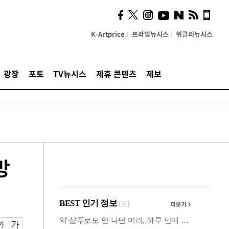
잃은 청년 다시 일으킨 카누
[당신 옆 장애인]
K-Artprice
프라임뉴시스
위클리뉴시스
광장
포토
TV뉴시스
제휴 콘텐츠
제보
방