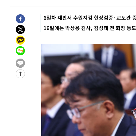
-32066초 전 >
[속보]코스닥, 55.66포인트(6.97%) 오른 854.47 마감
-28773초 전 >
대포통장 107개로 불법도박 수익 5062억 세탁…19명 
6일차 재판서 수원지검 현장검증·교도관 
-27250초 전 >
[속보]이 대통령 "2028년 중순까지 광주 군공항 기능 다
16일에는 박상용 검사, 김성태 전 회장 등
으로 임시 배치해 산단 조기 착공"
-24400초 전 >
포항스틸야드 관중석 천장 석재 낙하…K리그 전구장 긴급
-13048초 전 >
[속보]'전장연 시위' 1호선 용산역 상행선 무정차 통과 종
-11526초 전 >
[속보]코스닥 지수 5%대 급등에 '매수 사이드카' 발동
-8812초 전 >
[속보]원·달러 환율, 오전 9시 1410.3원
-8550초 전 >
[속보]코스닥, 8.85포인트(1.11%) 오른 807.66 개장
-8546초 전 >
[속보]코스피, 47.56포인트(0.76%) 오른 6306.33 개장
-6982초 전 >
[속보]지하철 1호선 상행선 용산역 무정차 통과…"집회·
-5307초 전 >
'낮 최고 34도' 전국 더위 지속…강원·경상권 오전 비
-3955초 전 >
파키스탄 보안군, 대 테러작전으로 남서부의 무장세력 소탕전
살해
-2502초 전 >
인천 앞바다 연락두절 모터보트 승선원 3명 전원 구조
-2171초 전 >
이집트, 가자 협상 당사자들에게 약속이행과 방해금지 촉구
36분 전 >
트럼프, 이란 추가 요구에 "저강도 대응…이건 체스게임"