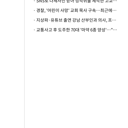
· SNS로 나체사진 받아 성착취물 제작한 고교생…중형 구형
· 경찰, '어린이 사망' 교회 목사 구속…최근에도 학대 신고
· 지상파·유튜브 출연 강남 산부인과 의사, 프로포폴 셀프 투약 체포
· 교통사고 후 도주한 70대 '마약 6종 양성'…"피부과 약 복용"