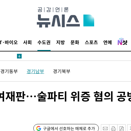
검거
른 군공항
 점검
료
IT·바이오
사회
수도권
지방
문화
스포츠
연예
경기동부
경기남부
경기북부
시위"
..15명
여재판…술파티 위증 혐의 공
구글에서 선호하는 매체로 추가