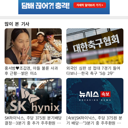
많이 본 기사
홍서범♥조갑경, 아들 불륜 사과
외국인 심판 성 접대 7경기 들여
후 근황…밝은 미소
다보니…한국 축구 '5승 2무'
SK하이닉스, 주당 375원 분기배당
[속보]SK하이닉스, 주당 375원 분
결정…3분기 중 추가 주주환원 발
기 배당…"3분기 중 주주환원 방
표
안 확정"