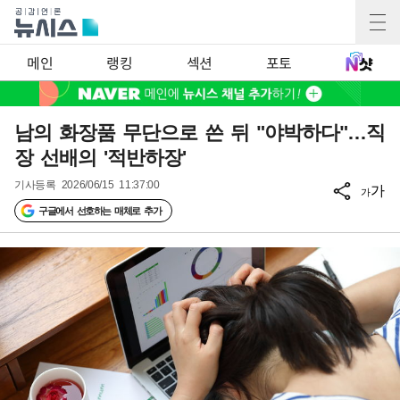
메인
랭킹
섹션
포토
남의 화장품 무단으로 쓴 뒤 "야박하다"…직
장 선배의 '적반하장'
기사등록
2026/06/15 11:37:00
가
가
구글에서 선호하는 매체로 추가