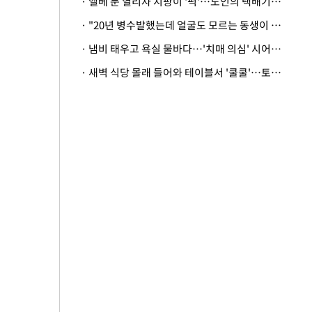
· 엘베 문 열리자 지팡이 '퍽'…노인의 택배기사 폭행 이유
· "20년 병수발했는데 얼굴도 모르는 동생이 유산 절반을"…배다른 형제 상속권 있을까
· 냄비 태우고 욕실 물바다…'치매 의심' 시어머니 검사 권유했다가 '날벼락'
· 새벽 식당 몰래 들어와 테이블서 '쿨쿨'…토사물 남기고 사라진 남성