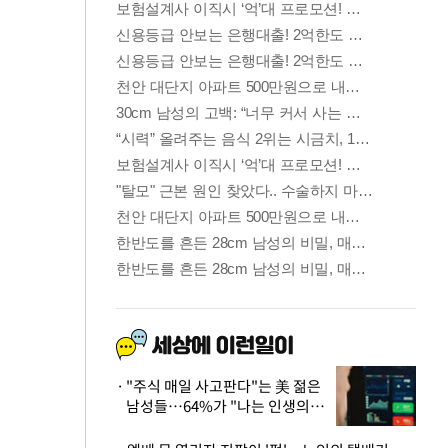
"주식 매일 사고판다"는 美 젊은
남성들…64%가 "나는 인생의
패배자“