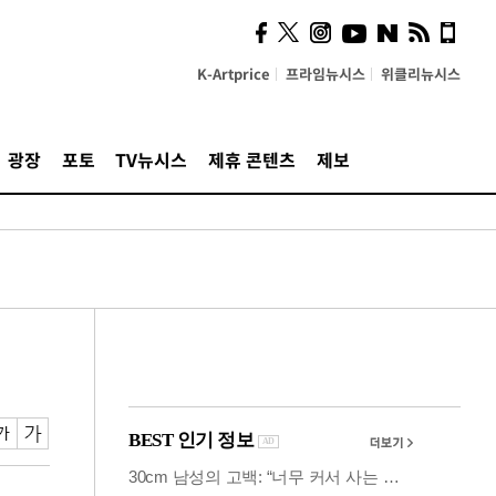
시, 스마트폰 액세서리에
NFC 더했다
K-Artprice
프라임뉴시스
위클리뉴시스
광장
포토
TV뉴시스
제휴 콘텐츠
제보