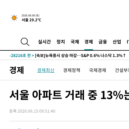
2026.08.08 (토)
서울 29.2℃
실시간
정치
국제
경제
금융
산업
-28216초 전 >
[속보]뉴욕증시 상승 마감…S&P 0.6% 나스닥 1.3%↑
경제
경제최신
경제정책
국제경제
건설부
서울 아파트 거래 중 13%
등록 2026.06.15 09:51:40