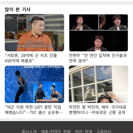
많이 본 기사
"서장훈, 28억에 산 서초 건물
전현무 "전 연인 집착에 친구들과
450억에 매물로"
연락 끊어"
"여군 지원 막힌 UDT 훈련 직접
박찬민 딸 박민하, 배우·국가대표
해봤습니다"…707 출신 女유튜버
병행하더니…여유로운 근황 공개
'완벽 소화'
회사소개
제휴/컨텐츠 판매
약관·정책
고충처리