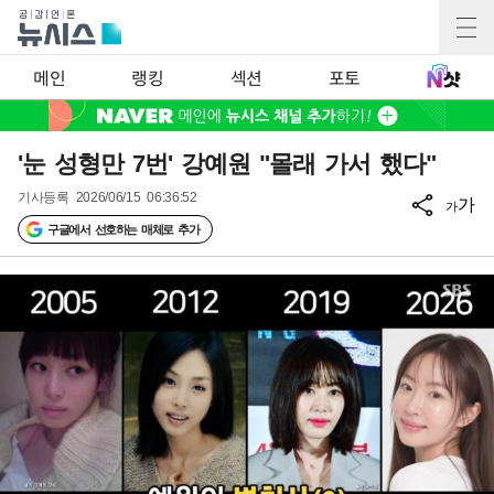
메인
랭킹
섹션
포토
'눈 성형만 7번' 강예원 "몰래 가서 했다"
기사등록
2026/06/15 06:36:52
가
가
구글에서 선호하는 매체로 추가