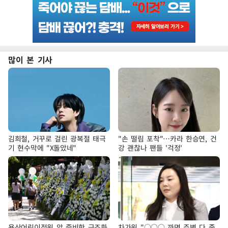
많이 본 기사
김희철, 거꾸로 걸린 광복절 태극
"손 떨림 포착"…카라 한승연, 건
기 현수막에 "X돌았네"
강 괜찮나 팬들 '걱정'
용산어린이정원 앞 즐비한 근조화
차가원 "○○○ 까면 주변 다 죽