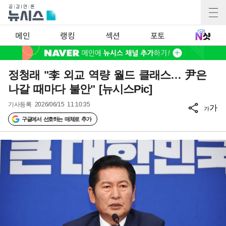
메인
랭킹
섹션
포토
정청래 "李 외교 역량 월드 클래스… 尹은
나갈 때마다 불안" [뉴시스Pic]
기사등록
2026/06/15 11:10:35
가
가
구글에서 선호하는 매체로 추가