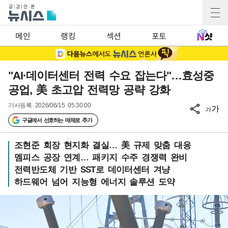
메인
랭킹
섹션
포토
"AI·데이터센터 전력 수요 잡는다"…효성중
공업, 美 초고압 전력망 공략 강화
기사등록
2026/06/15 05:30:00
가
가
구글에서 선호하는 매체로 추가
조현준 회장 현지화 결실… 美 규제 맞춤 대응
멤피스 공장 연계… 패키지 수주 경쟁력 완비
전력반도체 기반 SST로 데이터센터 겨냥
하드웨어 넘어 지능형 에너지 솔루션 도약