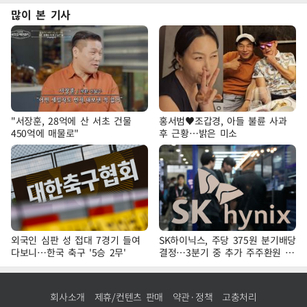
많이 본 기사
"서장훈, 28억에 산 서초 건물
홍서범♥조갑경, 아들 불륜 사과
450억에 매물로"
후 근황…밝은 미소
외국인 심판 성 접대 7경기 들여
SK하이닉스, 주당 375원 분기배당
다보니…한국 축구 '5승 2무'
결정…3분기 중 추가 주주환원 발
표
회사소개
제휴/컨텐츠 판매
약관·정책
고충처리