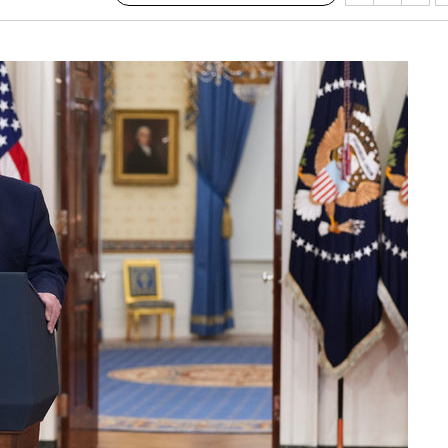
 하향
별재난지역
…희망지 못
날씨]
요 선제 대
단
무'
 마쳐
부장 기소
"
협회