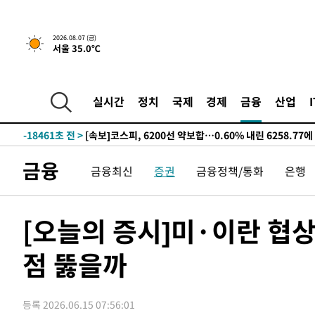
선포
-26388초 전 >
[단독]중수청 지원 검사들, 정원 초과 시 낮은 계급 임용
갈 수도
-24359초 전 >
낮 최고 37도 찜통더위…곳곳 소나기·강원 많은 비[내일
2026.08.07 (금)
서울 35.0℃
-22665초 전 >
SK하이닉스, 용인·청주 팹에 54조 투자…"AI 메모리 수
응"
-19521초 전 >
여자배구 이재영·이다영 자매, 아제르바이잔 투란VC 입
-18774초 전 >
외국인 심판 성 접대 7경기 들여다보니…한국 축구 '5승 2
실시간
정치
국제
경제
금융
산업
-18508초 전 >
[속보]코스닥, 2.86포인트(0.36%) 내린 798.81마감
-18461초 전 >
[속보]코스피, 6200선 약보합…0.60% 내린 6258.77에
-18441초 전 >
[속보]원·달러 환율, 7.7원 내린 1416.1원 마감
금융
금융최신
증권
금융정책/통화
은행
-18330초 전 >
[속보] 노원서 40.1도 관측…서울, 2018년 이후 첫 40도
-15420초 전 >
[속보]종합특검, '계엄 수용공간 확보' 신용해 前교정본
-14293초 전 >
외신들도 주목한 韓축구 파문…"국민적 공분에 수사 재개
[오늘의 증시]미·이란 협상
-14264초 전 >
11시간 압수수색에 성접대 파문까지…'쑥대밭' 된 축구
점 뚫을까
-13286초 전 >
[속보]규제합리화위원회 부위원장에 김태유 서울대 공대
병태 후임
-9644초 전 >
[속보]국힘 윤리위, '돌려차기 발언' 진종오·서범수 징계 
-4969초 전 >
[속보] 7월 중국 수출 23.9%↑ 수입 27.5%↑…무역총액 
등록 2026.06.15 07:56:01
-2129초 전 >
[속보]'채상병 순직 책임' 임성근, 항소심도 징역 3년