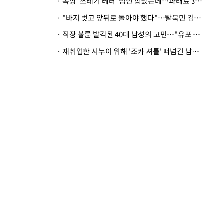
· 옥상 '쓰레기 테러' 범인 잡았는데…과태료 3만원 처분에 숙박업주 허탈
· "바지 벗고 앞뒤로 돌아야 했다"…탈북민 김서아, 기쁨조 검사 수치심 회상
· 직장 불륜 발각된 40대 남성의 고민…"유포 동료 명예훼손·협박죄 고소 가능할까"
· 재취업한 시누이 위해 '조카 셔틀' 떠넘긴 남편…아내 "난 못한다"