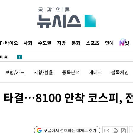
…희망지 못
날씨]
요 선제 대
단
무'
IT·바이오
사회
수도권
지방
문화
스포츠
연예
 마쳐
보험/카드
시황/환율
종목분석
재테크
블록체인
부장 기소
"
 타결…8100 안착 코스피, 
협회
 교수…이
절차 개시
25.3%↑
구글에서 선호하는 매체로 추가