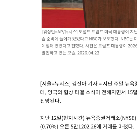
-13306초 전 >
[속보]규제합리화위원회 부위원장에 김태유 서울대 공대
병태 후임
-9664초 전 >
[속보]국힘 윤리위, '돌려차기 발언' 진종오·서범수 징계 
-4989초 전 >
[속보] 7월 중국 수출 23.9%↑ 수입 27.5%↑…무역총액 
[워싱턴=AP/뉴시스] 도널드 트럼프 미국 대통령이 지난
-2149초 전 >
[속보]'채상병 순직 책임' 임성근, 항소심도 징역 3년
습 준비에 들어가 있었다고 NBC가 보도했다. NBC는 
-2015초 전 >
[속보]종합특검, '관저이전 봐주기 감사' 유병호 구속기소
예정돼 있었다고 전했다. 사진은 트럼프 대통령이 202
23분 전 >
민주 콩고 에볼라환자 4천명 돌파, 4053명 발생 1850명 사망
발언하고 있는 모습. 2026.04.22.
[서울=뉴시스] 김진아 기자 = 지난 주말 뉴
데, 양국의 협상 타결 소식이 전해지면서 15
전망된다.
지난 12일(현지시간) 뉴욕증권거래소(NYSE)
(0.70%) 오른 5만1202.26에 거래를 마쳤다.