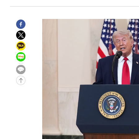
-1995초 전 >
[속보]종합특검, '관저이전 봐주기 감사' 유병호 구속기소
23분 전 >
민주 콩고 에볼라환자 4천명 돌파, 4053명 발생 1850명 사망
-26481초 전 >
"낮 기온 소폭 하락"…수도권 폭염중대경보, 폭염경보로
-26445초 전 >
[속보]이 대통령, '호우피해' 안동·의성 관할 4개 면 특
선포
-26408초 전 >
[단독]중수청 지원 검사들, 정원 초과 시 낮은 계급 임용
갈 수도
-24379초 전 >
낮 최고 37도 찜통더위…곳곳 소나기·강원 많은 비[내일
-22685초 전 >
SK하이닉스, 용인·청주 팹에 54조 투자…"AI 메모리 수
응"
-19541초 전 >
여자배구 이재영·이다영 자매, 아제르바이잔 투란VC 입
-18794초 전 >
외국인 심판 성 접대 7경기 들여다보니…한국 축구 '5승 2
-18528초 전 >
[속보]코스닥, 2.86포인트(0.36%) 내린 798.81마감
-18481초 전 >
[속보]코스피, 6200선 약보합…0.60% 내린 6258.77에
-18461초 전 >
[속보]원·달러 환율, 7.7원 내린 1416.1원 마감
-18350초 전 >
[속보] 노원서 40.1도 관측…서울, 2018년 이후 첫 40도
-15440초 전 >
[속보]종합특검, '계엄 수용공간 확보' 신용해 前교정본
-14313초 전 >
외신들도 주목한 韓축구 파문…"국민적 공분에 수사 재개
-14284초 전 >
11시간 압수수색에 성접대 파문까지…'쑥대밭' 된 축구