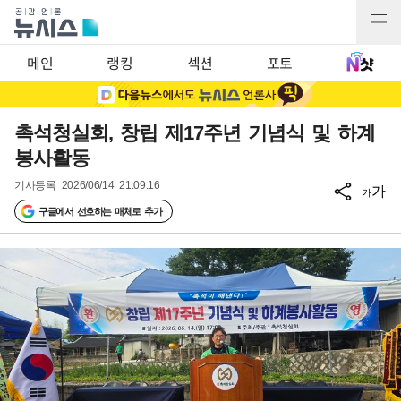
메인
랭킹
섹션
포토
촉석청실회, 창립 제17주년 기념식 및 하계
봉사활동
기사등록
2026/06/14 21:09:16
가
가
구글에서 선호하는 매체로 추가