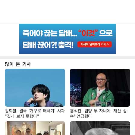
많이 본 기사
김희철, 결국 '거꾸로 태극기' 사과
홍석천, 입양 두 자녀에 '재산 상
"깊게 보지 못했다"
속' 언급했다