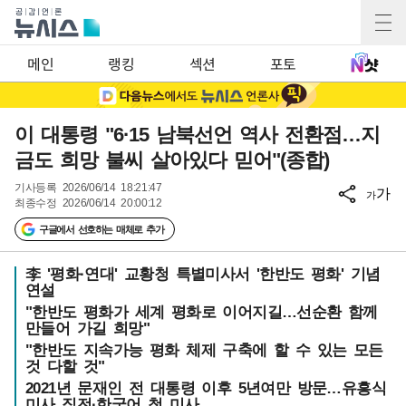
메인
랭킹
섹션
포토
이 대통령 "6·15 남북선언 역사 전환점…지
금도 희망 불씨 살아있다 믿어"(종합)
기사등록
2026/06/14 18:21:47
가
가
최종수정
2026/06/14 20:00:12
구글에서 선호하는 매체로 추가
李 '평화·연대' 교황청 특별미사서 '한반도 평화' 기념
연설
"한반도 평화가 세계 평화로 이어지길…선순환 함께
만들어 가길 희망"
"한반도 지속가능 평화 체제 구축에 할 수 있는 모든
것 다할 것"
2021년 문재인 전 대통령 이후 5년여만 방문…유흥식
미사 집전·한국어 첫 미사