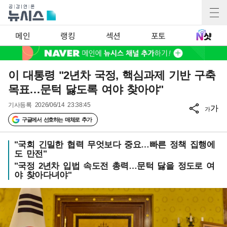
메인
랭킹
섹션
포토
이 대통령 "2년차 국정, 핵심과제 기반 구축
목표…문턱 닳도록 여야 찾아야"
기사등록
2026/06/14 23:38:45
가
가
구글에서 선호하는 매체로 추가
"국회 긴밀한 협력 무엇보다 중요…빠른 정책 집행에
도 만전"
"국정 2년차 입법 속도전 총력…문턱 닳을 정도로 여
야 찾아다녀야"