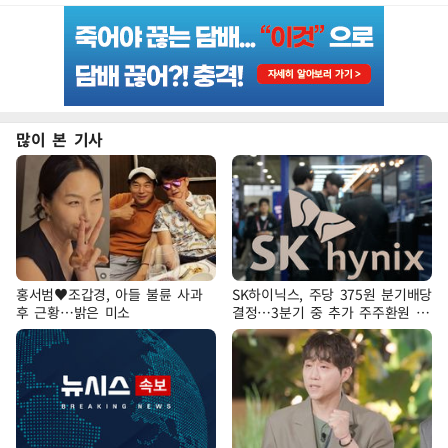
많이 본 기사
홍서범♥조갑경, 아들 불륜 사과
SK하이닉스, 주당 375원 분기배당
후 근황…밝은 미소
결정…3분기 중 추가 주주환원 발
표