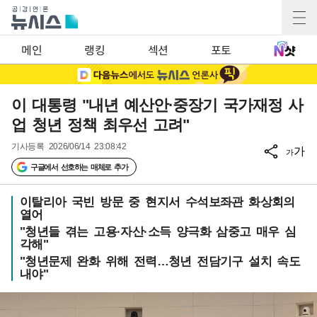
메인
랭킹
섹션
포토
이 대통령 "내년 예산안·중장기 국가재정 사
업 청년 정책 최우선 고려"
기사등록
2026/06/14 23:08:42
가
가
구글에서 선호하는 매체로 추가
이탈리아 국빈 방문 중 현지서 수석보좌관 화상회의
열어
"청년들 겪는 고용·자산·소득 양극화 삼중고 매우 심
각해"
"청년문제 완화 위해 전력…청년 전담기구 설치 속도
내야"